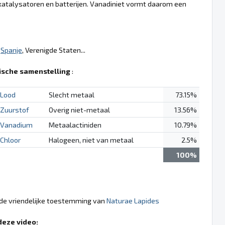
 katalysatoren en batterijen. Vanadiniet vormt daarom een
,
Spanje
, Verenigde Staten...
sche samenstelling
:
Lood
Slecht metaal
73.15%
Zuurstof
Overig niet-metaal
13.56%
Vanadium
Metaalactiniden
10.79%
Chloor
Halogeen, niet van metaal
2.5%
100%
 de vriendelijke toestemming van
Naturae Lapides
deze video: