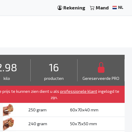
Rekening
Mand
NL
2.98
16
kilo
producten
Gereserveerde PRO
 prijs te kunnen zien dient u als
professionele klant
ingelogd te
zijn.
250 gram
60x70x40 mm
240 gram
50x75x50 mm