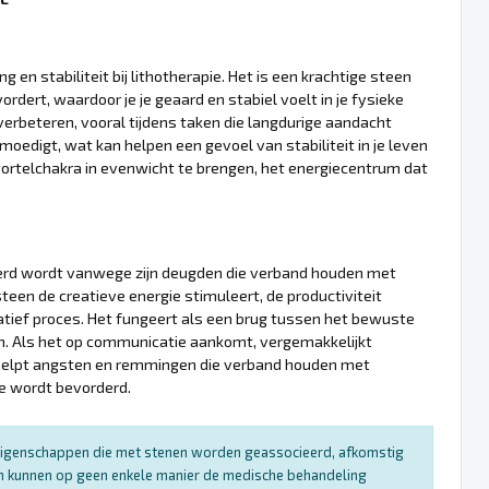
n stabiliteit bij lithotherapie. Het is een krachtige steen
rdert, waardoor je je geaard en stabiel voelt in je fysieke
erbeteren, vooral tijdens taken die langdurige aandacht
nmoedigt, wat kan helpen een gevoel van stabiliteit in je leven
ortelchakra in evenwicht te brengen, het energiecentrum dat
deerd wordt vanwege zijn deugden die verband houden met
teen de creatieve energie stimuleert, de productiviteit
atief proces. Het fungeert als een brug tussen het bewuste
n. Als het op communicatie aankomt, vergemakkelijkt
t helpt angsten en remmingen die verband houden met
e wordt bevorderd.
e eigenschappen die met stenen worden geassocieerd, afkomstig
 en kunnen op geen enkele manier de medische behandeling