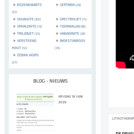
»
»
ROZENKWARTS
SEPTARIA
(26)
(57)
»
»
SHUNGITE
SPECTROLIET
(80)
(11)
»
»
SPHALERITE
TOERMALIJN
(15)
(99)
»
»
TRILOBIET
VANADINITE
(25)
(39)
»
»
VERSTEEND
WOESTIJNROOS
HOUT
(12)
(35)
»
ZEBRA JASPIS
(27)
BLOG - NIEUWS
VRIJDAG 19 JUNI
2026
LITHOTHERAP
DE DEUG