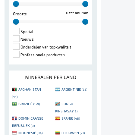
0 tot 460mm
Grootte :
Special
Nieuws
Onderdelen van topkwaliteit
Professionele producten
MINERALEN PER LAND
AFGHANISTAN
ARGENTINIË
(23)
(44)
BRAZILIË
CONGO-
(129)
KINSHASA
(18)
DOMINICAANSE
SPANJE
(48)
REPUBLIEK
(8)
INDONESIË
LITOUWEN
(84)
(21)