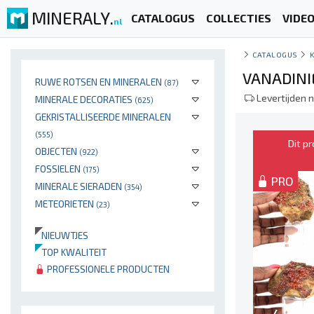
MINERALY.
CATALOGUS
COLLECTIES
VIDE
nl
CATALOGUS
VANADINI
RUWE ROTSEN EN MINERALEN
(87)
Levertijden 
MINERALE DECORATIES
(625)
GEKRISTALLISEERDE MINERALEN
(555)
Dit p
OBJECTEN
(922)
FOSSIELEN
(175)
PRO
MINERALE SIERADEN
(354)
METEORIETEN
(23)
NIEUWTJES
TOP KWALITEIT
PROFESSIONELE PRODUCTEN