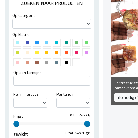
ZOEKEN NAAR PRODUCTEN
Op categorie :
Op kleuren :
Op een termijn :
Contractuele fo
gemaakt om een
Per mineraal :
Per land :
Info nodig? 
0 tot 2499€
Prijs :
0 tot 24620gr.
gewicht :