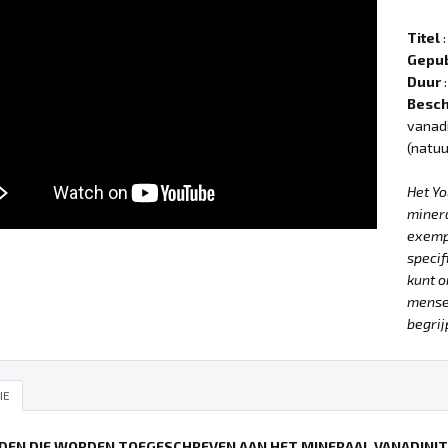
Titel
:
Gepub
Duur
:
Besch
vanadi
(natuu
Het Y
minera
exempl
specif
kunt o
mensel
begrij
IE
DEN DIE WORDEN TOEGESCHREVEN AAN HET MINERAAL VANADINIT