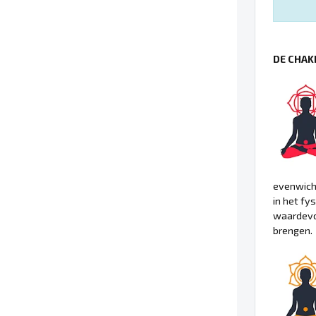
DE CHAK
evenwicht
in het fy
waardevol
brengen.