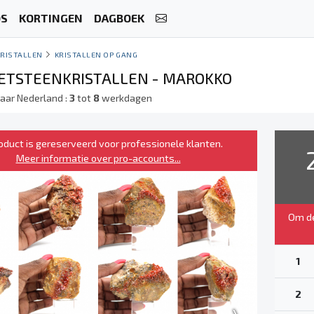
OS
KORTINGEN
DAGBOEK
KRISTALLEN
KRISTALLEN OP GANG
ETSTEENKRISTALLEN - MAROKKO
naar Nederland :
3
tot
8
werkdagen
roduct is gereserveerd voor professionele klanten.
Meer informatie over pro-accounts...
Om de
1
2