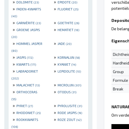
»
»
verschill
DOLOMITE
EPIDOTE
(23)
(20)
potentiël
»
»
FADEN-KWARTS
FLUORIET
(25)
(40)
Deposito'
»
»
GARNIÈRITE
GOETHITE
(23)
(26)
De belang
»
»
GROENE JASPIS
HEMATIET
(18)
(20)
Eigensc
»
»
HOMMEL JASPER
JADE
(20)
(80)
Dichthei
»
»
JASPIS
KORNALIJN
(172)
(56)
Hardhei
»
»
KWARTS
KYANIET
(171)
(14)
»
»
Group
LABRADORIET
LEPIDOLITE
(10)
(202)
Formule
»
»
MALACHIET
MICROLIJN
(13)
(301)
Break
»
»
ORTHOCERAS
OTODUS
(31)
(55)
»
»
PYRIET
PYROLUSITE
NATURAE
(27)
(31)
»
»
RHODONIET
RODE JASPIS
(25)
(19)
Om verder
»
»
ROOKKWARTS
ROZE ZOUT
(42)
(106)