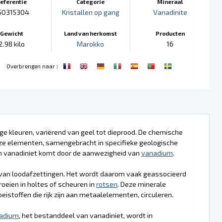
eferentie
Categorie
Mineraal
50315304
Kristallen op gang
Vanadinite
Gewicht
Land van herkomst
Producten
2.98 kilo
Marokko
16
:
Overbrengen naar
ge kleuren, variërend van geel tot dieprood. De chemische
eze elementen, samengebracht in specifieke geologische
van vanadiniet komt door de aanwezigheid van
vanadium
.
 van loodafzettingen. Het wordt daarom vaak geassocieerd
roeien in holtes of scheuren in
rotsen
. Deze minerale
stoffen die rijk zijn aan metaalelementen, circuleren.
adium
, het bestanddeel van vanadiniet, wordt in