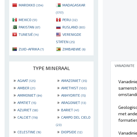
MAROKKO
MADAGASKAR
(354)
(1717)
MEXICO
PERU
(51)
(32)
PAKISTAN
RUSLAND
(67)
(80)
TUNESIË
VERENIGDE
(14)
STATEN
(25)
ZUID-AFRIKA
ZIMBABWE
(7)
(6)
VANADINITE
TYPE MINERAAL
»
»
AGAAT
AMAZONIET
Vanadinie
(125)
(35)
»
»
samenste
AMBER
AMETHIST
(21)
(100)
omstandig
»
»
AMMONIET
ANHYDRITE
(64)
(15)
»
»
APATIET
ARAGONIET
(15)
(13)
Geologisc
»
»
AZURIET
BARIET
(58)
(41)
met ander
»
»
CALCIET
CAMPO DEL CIELO
(116)
formaties
(23)
»
»
CELESTINE
DIOPSIDE
Vanadini
(19)
(12)