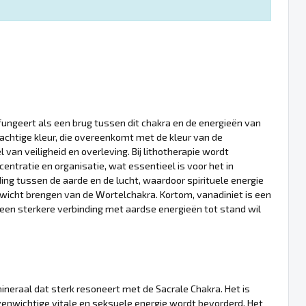
fungeert als een brug tussen dit chakra en de energieën van
dachtige kleur, die overeenkomt met de kleur van de
 van veiligheid en overleving. Bij lithotherapie wordt
ntratie en organisatie, wat essentieel is voor het in
ng tussen de aarde en de lucht, waardoor spirituele energie
enwicht brengen van de Wortelchakra. Kortom, vanadiniet is een
een sterkere verbinding met aardse energieën tot stand wil
mineraal dat sterk resoneert met de Sacrale Chakra. Het is
venwichtige vitale en seksuele energie wordt bevorderd. Het