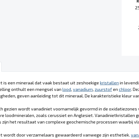
R
2
t is een mineraal dat vaak bestaat uit zeshoekige
kristallen
in levendi
lling onthult een mengsel van
lood
,
vanadium
,
zuurstof
en
chloor
. D
heden, geven aanleiding tot dit mineraal. De karakteristieke kleur 
h gezien wordt vanadiniet voornamelijk gevormd in de oxidatiezones
e loodmineralen, zoals cerussiet en Anglesiet. Vanadinietkristallen g
 zijn het resultaat van complexe geochemische processen waarbij vloei
et wordt door verzamelaars gewaardeerd vanwege zijn esthetiek.
van