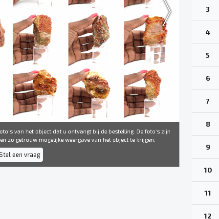
3
4
5
6
7
8
to's van het object dat u ontvangt bij de bestelling. De foto's zijn
 ​​zo getrouw mogelijke weergave van het object te krijgen.
9
Stel een vraag
10
11
12