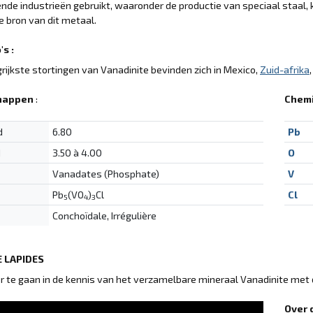
ende industrieën gebruikt, waaronder de productie van speciaal staal,
e bron van dit metaal.
s :
rijkste stortingen van Vanadinite bevinden zich in Mexico,
Zuid-afrika
happen
:
Chemi
d
6.80
Pb
d
3.50 à 4.00
O
Vanadates (Phosphate)
V
Pb
(VO
)
Cl
Cl
5
4
3
Conchoïdale, Irrégulière
 LAPIDES
 te gaan in de kennis van het verzamelbare mineraal Vanadinite met
Over 