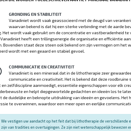
GRONDING EN STABILITEIT
Vanadiniet wordt vaak geassocieerd met de deugd van verankering e
waarvan bekend is dat hij een sterke verbinding met de aarde bevo
 Het wordt vaak gebruikt om de concentratie en vastberadenheid te v
 Vanadiniet heeft een trillingsenergie die organisatie en efficiëntie aa
n. Bovendien staat deze steen ook bekend om zijn vermogen om het w
erd wordt met een geaard en stabiel gevoel.
COMMUNICATIE EN CREATIVITEIT
Vanadiniet is een mineraal dat in de lithotherapie zeer gewaar
communicatie en creativiteit. Het is bekend dat deze roodbruine s
 en zelfdiscipline aanmoedigt, essentiële eigenschappen voor elk cre
derbewuste en helpt diepgewortelde gedachten en ideeën los te late
t de duidelijke en beknopte uitdrukking van ideeën en gevoelens. He
ssie te overwinnen, waardoor een meer open en eerlijke communicati
We vestigen uw aandacht op het feit dat bij lithotherapie de verschillend
zijn van tradities en overtuigingen. Ze zijn niet wetenschappelijk bewezen