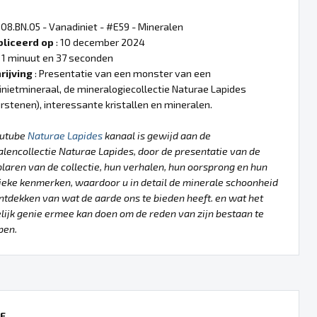
 08.BN.05 - Vanadiniet - #E59 - Mineralen
liceerd op
: 10 december 2024
 1 minuut en 37 seconden
rijving
: Presentatie van een monster van een
nietmineraal, de mineralogiecollectie Naturae Lapides
rstenen), interessante kristallen en mineralen.
outube
Naturae Lapides
kanaal is gewijd aan de
lencollectie Naturae Lapides, door de presentatie van de
aren van de collectie, hun verhalen, hun oorsprong en hun
ieke kenmerken, waardoor u in detail de minerale schoonheid
ntdekken van wat de aarde ons te bieden heeft. en wat het
ijk genie ermee kan doen om de reden van zijn bestaan te
pen.
E