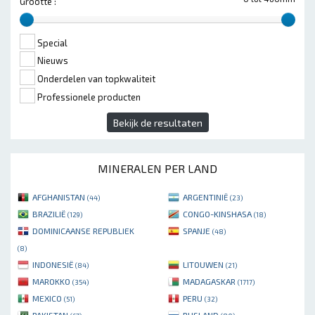
Grootte :
Special
Nieuws
Onderdelen van topkwaliteit
Professionele producten
Bekijk de resultaten
MINERALEN PER LAND
AFGHANISTAN
ARGENTINIË
(44)
(23)
BRAZILIË
CONGO-KINSHASA
(129)
(18)
DOMINICAANSE REPUBLIEK
SPANJE
(48)
(8)
INDONESIË
LITOUWEN
(84)
(21)
MAROKKO
MADAGASKAR
(354)
(1717)
MEXICO
PERU
(51)
(32)