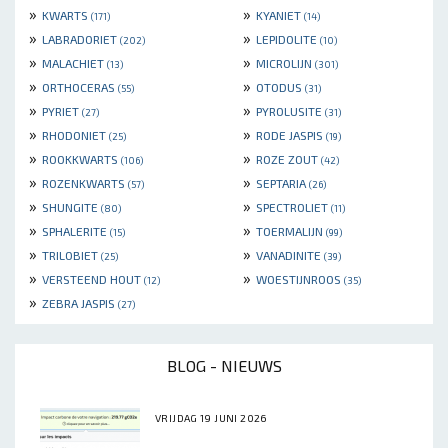
»
»
KWARTS
KYANIET
(171)
(14)
»
»
LABRADORIET
LEPIDOLITE
(202)
(10)
»
»
MALACHIET
MICROLIJN
(13)
(301)
»
»
ORTHOCERAS
OTODUS
(55)
(31)
»
»
PYRIET
PYROLUSITE
(27)
(31)
»
»
RHODONIET
RODE JASPIS
(25)
(19)
»
»
ROOKKWARTS
ROZE ZOUT
(106)
(42)
»
»
ROZENKWARTS
SEPTARIA
(57)
(26)
»
»
SHUNGITE
SPECTROLIET
(80)
(11)
»
»
SPHALERITE
TOERMALIJN
(15)
(99)
»
»
TRILOBIET
VANADINITE
(25)
(39)
»
»
VERSTEEND HOUT
WOESTIJNROOS
(12)
(35)
»
ZEBRA JASPIS
(27)
BLOG - NIEUWS
VRIJDAG 19 JUNI 2026