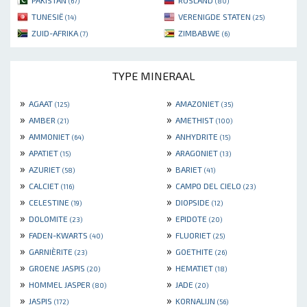
PAKISTAN
RUSLAND
(67)
(80)
TUNESIË
VERENIGDE STATEN
(14)
(25)
ZUID-AFRIKA
ZIMBABWE
(7)
(6)
TYPE MINERAAL
»
»
AGAAT
AMAZONIET
(125)
(35)
»
»
AMBER
AMETHIST
(21)
(100)
»
»
AMMONIET
ANHYDRITE
(64)
(15)
»
»
APATIET
ARAGONIET
(15)
(13)
»
»
AZURIET
BARIET
(58)
(41)
»
»
CALCIET
CAMPO DEL CIELO
(116)
(23)
»
»
CELESTINE
DIOPSIDE
(19)
(12)
»
»
DOLOMITE
EPIDOTE
(23)
(20)
»
»
FADEN-KWARTS
FLUORIET
(40)
(25)
»
»
GARNIÈRITE
GOETHITE
(23)
(26)
»
»
GROENE JASPIS
HEMATIET
(20)
(18)
»
»
HOMMEL JASPER
JADE
(80)
(20)
»
»
JASPIS
KORNALIJN
(172)
(56)