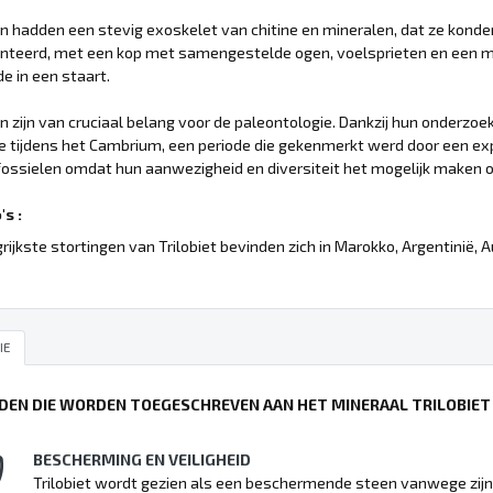
en hadden een stevig exoskelet van chitine en mineralen, dat ze kon
teerd, met een kop met samengestelde ogen, voelsprieten en een mo
de in een staart.
en zijn van cruciaal belang voor de paleontologie. Dankzij hun onderzoek
tijdens het Cambrium, een periode die gekenmerkt werd door een explos
fossielen omdat hun aanwezigheid en diversiteit het mogelijk maken 
s :
rijkste stortingen van Trilobiet bevinden zich in Marokko, Argentinië, 
IE
DEN DIE WORDEN TOEGESCHREVEN AAN HET MINERAAL TRILOBIET
BESCHERMING EN VEILIGHEID
Trilobiet wordt gezien als een beschermende steen vanwege zijn