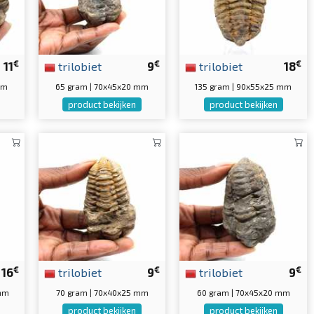
€
€
€
11
trilobiet
9
trilobiet
18
mm
65 gram | 70x45x20 mm
135 gram | 90x55x25 mm
product bekijken
product bekijken
€
€
€
16
trilobiet
9
trilobiet
9
 mm
70 gram | 70x40x25 mm
60 gram | 70x45x20 mm
product bekijken
product bekijken