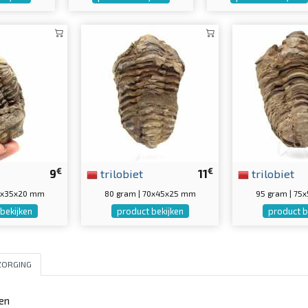
€
€
9
trilobiet
11
trilobiet
65x35x20 mm
80 gram | 70x45x25 mm
95 gram | 75
bekijken
product bekijken
product b
ZORGING
den