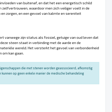
nvloeden van buitenaf, en dat het een energetisch schild
n zelfvertrouwen, waardoor men zich veiliger voelt in de
 en zorgen, en een gevoel van kalmte en sereniteit
ert vanwege zijn status als fossiel, getuige van oud leven dat
 deze steen staat in verbinding met de aarde en de
 materiële wereld. Het versterkt het gevoel van verbondenheid
en om kan gaan.
e eigenschappen die met stenen worden geassocieerd, afkomstig
 en kunnen op geen enkele manier de medische behandeling