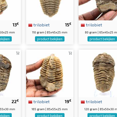
€
€
13
trilobiet
15
trilobiet
5x50x25 mm
110 gram | 85x45x25 mm
80 gram | 65x45x25 
ekijken
product bekijken
product bekijken
€
€
22
trilobiet
19
trilobiet
5x55x30 mm
165 gram | 85x55x25 mm
120 gram | 85x50x30
ekijken
product bekijken
product bekijken