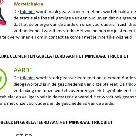
Wortelchakra
De
trilobiet
wordt vaak geassocieerd met het wortelchakra, de 
de status als fossiel, getuige van een oud leven dat diepgewor
dat het de energie van de aarde en onze voorouders in zich draa
verbondenheid wordt versterkt. Het zou helpen om je sterker te
 te overwinnen en om in contact te komen met je innerlijke wijsheid.
IJKE ELEMENTEN GERELATEERD AAN HET MINERAAL TRILOBIET
AARDE
De
trilobiet
wordt sterk geassocieerd met het element Aarde va
diepgeworteld is in de geschiedenis van onze planeet. De
trilob
verbinding met onze wortels overbrengen. Het symboliseert kr
 stabieler en veiliger voelt in de materiële wereld. Het wordt ook geas
ons met onze voorouders en de geschiedenis van de aarde.
BEELDEN GERELATEERD AAN HET MINERAAL TRILOBIET
STIER