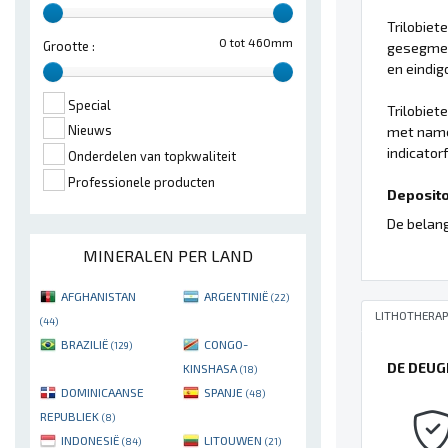
Trilobiet
0 tot 460mm
Grootte :
gesegmen
en eindig
Special
Trilobiet
Nieuws
met name 
indicator
Onderdelen van topkwaliteit
Professionele producten
Deposito'
De belang
MINERALEN PER LAND
AFGHANISTAN
ARGENTINIË
(22)
LITHOTHERAP
(44)
BRAZILIË
CONGO-
(129)
DE DEUG
KINSHASA
(18)
DOMINICAANSE
SPANJE
(48)
REPUBLIEK
(8)
INDONESIË
LITOUWEN
(84)
(21)