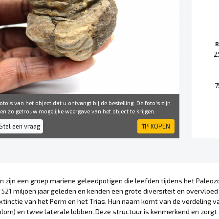
R
2
7
to's van het object dat u ontvangt bij de bestelling. De foto's zijn
 ​​zo getrouw mogelijke weergave van het object te krijgen.
Stel een vraag
11
KOPEN
€
en zijn een groep mariene geleedpotigen die leefden tijdens het Pale
521 miljoen jaar geleden en kenden een grote diversiteit en overvloed
inctie van het Perm en het Trias. Hun naam komt van de verdeling van 
lom) en twee laterale lobben. Deze structuur is kenmerkend en zorgt e