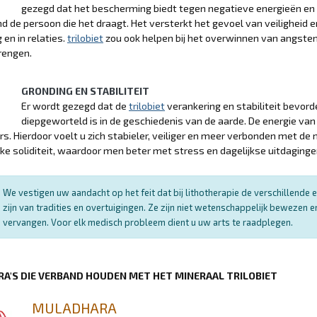
gezegd dat het bescherming biedt tegen negatieve energieën en i
d de persoon die het draagt. Het versterkt het gevoel van veiligheid e
en in relaties.
trilobiet
zou ook helpen bij het overwinnen van angsten
engen.
GRONDING EN STABILITEIT
Er wordt gezegd dat de
trilobiet
verankering en stabiliteit bevord
diepgeworteld is in de geschiedenis van de aarde. De energie van
s. Hierdoor voelt u zich stabieler, veiliger en meer verbonden met de
ijke soliditeit, waardoor men beter met stress en dagelijkse uitdaging
We vestigen uw aandacht op het feit dat bij lithotherapie de verschillend
zijn van tradities en overtuigingen. Ze zijn niet wetenschappelijk bewezen
vervangen. Voor elk medisch probleem dient u uw arts te raadplegen.
RA'S DIE VERBAND HOUDEN MET HET MINERAAL TRILOBIET
MULADHARA