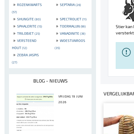
»
»
ROZENKWARTS
SEPTARIA
(26)
(57)
»
»
SHUNGITE
SPECTROLIET
(80)
(11)
»
»
Stier kan
SPHALERITE
TOERMALIJN
(15)
(99)
»
»
versterkt
TRILOBIET
VANADINITE
(25)
(39)
»
»
VERSTEEND
WOESTIJNROOS
HOUT
(12)
(35)
»
ZEBRA JASPIS
(27)
BLOG - NIEUWS
VERGELIJKBA
VRIJDAG 19 JUNI
2026