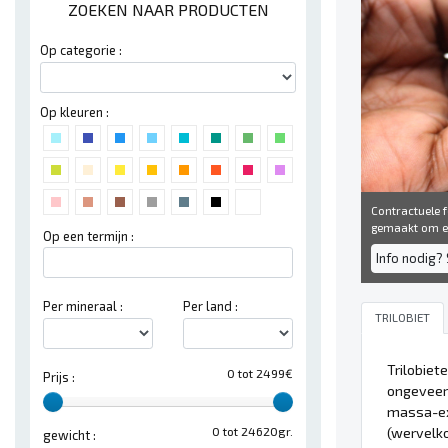
ZOEKEN NAAR PRODUCTEN
Op categorie :
Op kleuren :
Contractuele fo
gemaakt om een
Op een termijn :
Info nodig? 
Per mineraal :
Per land :
TRILOBIET
Trilobiet
0 tot 2499€
Prijs :
ongeveer 
massa-ext
(wervelko
0 tot 24620gr.
gewicht :