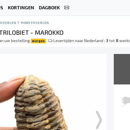
OS
KORTINGEN
DAGBOEK
FOSSIELEN
RUWE FOSSIELEN
 TRILOBIET - MAROKKO
an uw bestelling
.
Levertijden naar Nederland :
3
tot
8
werk
morgen