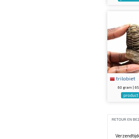
trilobiet
60 gram | 
product 
RETOUR EN BE
Verzendtij