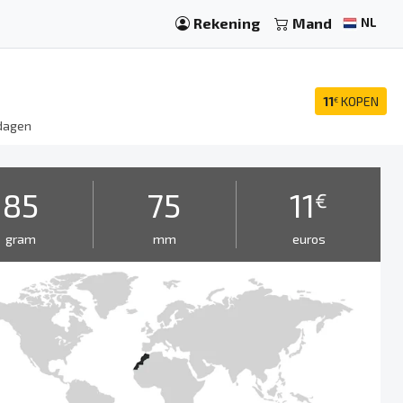
Rekening
Mand
NL
11
KOPEN
€
dagen
85
75
11
€
gram
mm
euros