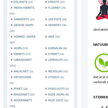
»
»
DOLOMITE
EPIDOTE
(23)
(20)
»
»
FADEN-KWARTS
FLUORIET
(25)
(40)
»
»
GARNIÈRITE
GOETHITE
(23)
(26)
»
»
GROENE JASPIS
HEMATIET
(18)
obstakels
(20)
»
»
HOMMEL JASPER
JADE
(20)
(80)
NATUURL
»
»
JASPIS
KORNALIJN
(172)
(56)
»
»
KWARTS
KYANIET
(171)
(14)
»
»
LABRADORIET
LEPIDOLITE
(10)
(202)
»
»
MALACHIET
MICROLIJN
(13)
(301)
»
»
dat je je
ORTHOCERAS
OTODUS
(31)
verbindt 
(54)
»
»
PYRIET
PYROLUSITE
(26)
(31)
»
»
RHODONIET
RODE JASPIS
(25)
(19)
STERREN
»
»
ROOKKWARTS
ROZE ZOUT
(42)
(106)