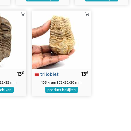
€
€
13
trilobiet
13
x55x25 mm
105 gram | 75x50x20 mm
ekijken
product bekijken