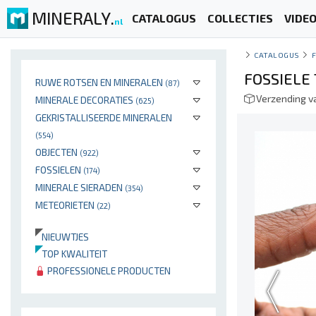
MINERALY.
CATALOGUS
COLLECTIES
VIDE
nl
CATALOGUS
FOSSIELE
RUWE ROTSEN EN MINERALEN
(87)
Verzending v
MINERALE DECORATIES
(625)
GEKRISTALLISEERDE MINERALEN
(554)
OBJECTEN
(922)
FOSSIELEN
(174)
MINERALE SIERADEN
(354)
METEORIETEN
(22)
NIEUWTJES
TOP KWALITEIT
PROFESSIONELE PRODUCTEN