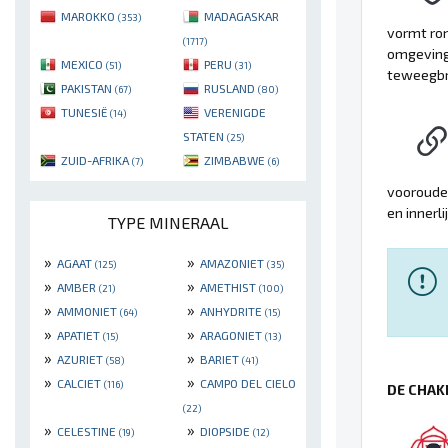
MAROKKO
MADAGASKAR
(353)
vormt ron
(1717)
omgeving 
MEXICO
PERU
(51)
(31)
teweegbr
PAKISTAN
RUSLAND
(67)
(80)
TUNESIË
VERENIGDE
(14)
STATEN
(25)
ZUID-AFRIKA
ZIMBABWE
(7)
(6)
voorouder
en innerl
TYPE MINERAAL
»
»
AGAAT
AMAZONIET
(125)
(35)
»
»
AMBER
AMETHIST
(21)
(100)
»
»
AMMONIET
ANHYDRITE
(64)
(15)
»
»
APATIET
ARAGONIET
(15)
(13)
»
»
AZURIET
BARIET
(58)
(41)
»
»
CALCIET
CAMPO DEL CIELO
(116)
DE CHAK
(22)
»
»
CELESTINE
DIOPSIDE
(19)
(12)