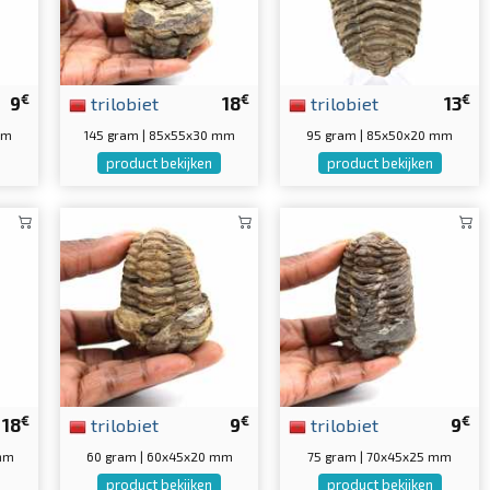
€
€
€
9
trilobiet
18
trilobiet
13
mm
145 gram | 85x55x30 mm
95 gram | 85x50x20 mm
product bekijken
product bekijken
€
€
€
18
trilobiet
9
trilobiet
9
 mm
60 gram | 60x45x20 mm
75 gram | 70x45x25 mm
product bekijken
product bekijken