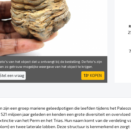
R
2
to's van het object dat u ontvangt bij de bestelling. De foto's zijn
 ​​zo getrouw mogelijke weergave van het object te krijgen.
Stel een vraag
13
KOPEN
€
en zijn een groep mariene geleedpotigen die leefden tijdens het Pale
521 miljoen jaar geleden en kenden een grote diversiteit en overvloed
inctie van het Perm en het Trias. Hun naam komt van de verdeling van 
lom) en twee laterale lobben. Deze structuur is kenmerkend en zorgt e