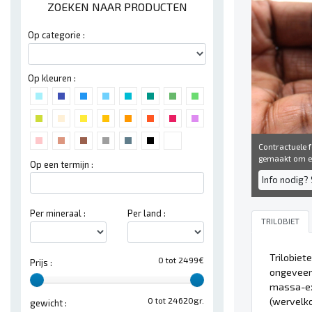
ZOEKEN NAAR PRODUCTEN
Op categorie :
Op kleuren :
Contractuele fo
gemaakt om een
Op een termijn :
Info nodig? 
Per mineraal :
Per land :
TRILOBIET
Trilobiet
0 tot 2499€
Prijs :
ongeveer 
massa-ext
(wervelko
0 tot 24620gr.
gewicht :