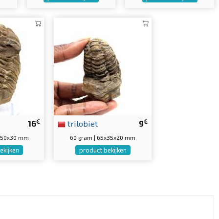
€
€
16
trilobiet
9
5x50x30 mm
60 gram | 65x35x20 mm
ekijken
product bekijken