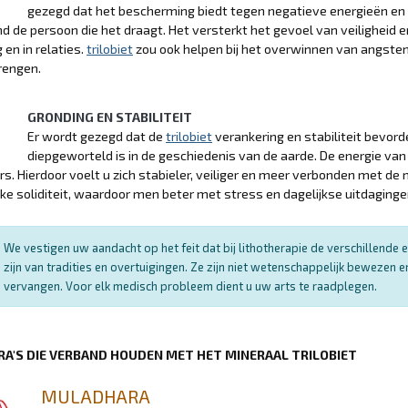
gezegd dat het bescherming biedt tegen negatieve energieën en i
d de persoon die het draagt. Het versterkt het gevoel van veiligheid e
en in relaties.
trilobiet
zou ook helpen bij het overwinnen van angsten
engen.
GRONDING EN STABILITEIT
Er wordt gezegd dat de
trilobiet
verankering en stabiliteit bevord
diepgeworteld is in de geschiedenis van de aarde. De energie van
s. Hierdoor voelt u zich stabieler, veiliger en meer verbonden met de
ijke soliditeit, waardoor men beter met stress en dagelijkse uitdaging
We vestigen uw aandacht op het feit dat bij lithotherapie de verschillend
zijn van tradities en overtuigingen. Ze zijn niet wetenschappelijk bewezen
vervangen. Voor elk medisch probleem dient u uw arts te raadplegen.
RA'S DIE VERBAND HOUDEN MET HET MINERAAL TRILOBIET
MULADHARA