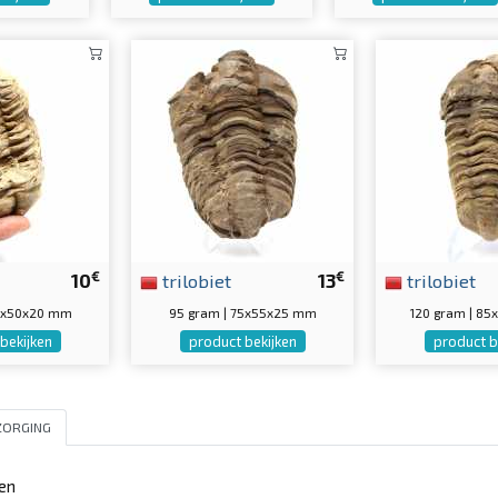
€
€
10
trilobiet
13
trilobiet
80x50x20 mm
95 gram | 75x55x25 mm
120 gram | 8
bekijken
product bekijken
product b
ZORGING
den