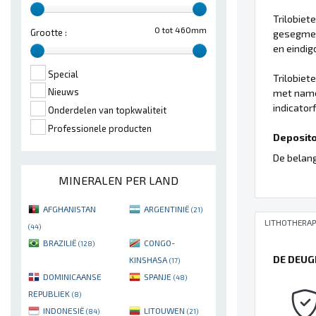
Trilobiet
0 tot 460mm
Grootte :
gesegmen
en eindig
Special
Trilobiet
Nieuws
met name 
indicator
Onderdelen van topkwaliteit
Professionele producten
Deposito'
De belang
MINERALEN PER LAND
AFGHANISTAN
ARGENTINIË
(21)
LITHOTHERAP
(44)
BRAZILIË
CONGO-
(128)
DE DEUG
KINSHASA
(17)
DOMINICAANSE
SPANJE
(48)
REPUBLIEK
(8)
INDONESIË
LITOUWEN
(84)
(21)