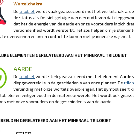
Wortelchakra
De
trilobiet
wordt vaak geassocieerd met het wortelchakra, de 
de status als fossiel, getuige van een oud leven dat diepgewor
dat het de energie van de aarde en onze voorouders in zich draa
verbondenheid wordt versterkt. Het zou helpen om je sterker te
 te overwinnen en om in contact te komen met je innerlijke wijsheid.
IJKE ELEMENTEN GERELATEERD AAN HET MINERAAL TRILOBIET
AARDE
De
trilobiet
wordt sterk geassocieerd met het element Aarde va
diepgeworteld is in de geschiedenis van onze planeet. De
trilob
verbinding met onze wortels overbrengen. Het symboliseert kr
 stabieler en veiliger voelt in de materiële wereld. Het wordt ook geas
ons met onze voorouders en de geschiedenis van de aarde.
BEELDEN GERELATEERD AAN HET MINERAAL TRILOBIET
STIER