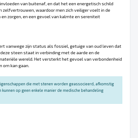
nvloeden van buitenaf, en dat het een energetisch schild
n zelfvertrouwen, waardoor men zich veiliger voelt in de
 en zorgen, en een gevoel van kalmte en sereniteit
ert vanwege zijn status als fossiel, getuige van oud leven dat
 deze steen staat in verbinding met de aarde en de
 materiële wereld. Het versterkt het gevoel van verbondenheid
en om kan gaan.
e eigenschappen die met stenen worden geassocieerd, afkomstig
 en kunnen op geen enkele manier de medische behandeling