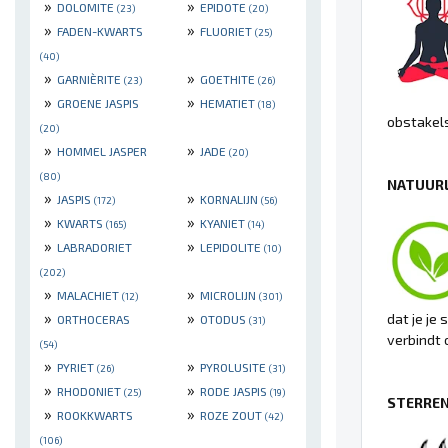
»
»
DOLOMITE
EPIDOTE
(23)
(20)
»
»
FADEN-KWARTS
FLUORIET
(25)
(40)
»
»
GARNIÈRITE
GOETHITE
(23)
(26)
»
»
GROENE JASPIS
HEMATIET
(18)
obstakels
(20)
»
»
HOMMEL JASPER
JADE
(20)
(80)
NATUURL
»
»
JASPIS
KORNALIJN
(172)
(56)
»
»
KWARTS
KYANIET
(165)
(14)
»
»
LABRADORIET
LEPIDOLITE
(10)
(202)
»
»
MALACHIET
MICROLIJN
(12)
(301)
»
»
dat je je
ORTHOCERAS
OTODUS
(31)
verbindt 
(54)
»
»
PYRIET
PYROLUSITE
(26)
(31)
»
»
RHODONIET
RODE JASPIS
(25)
(19)
STERREN
»
»
ROOKKWARTS
ROZE ZOUT
(42)
(106)