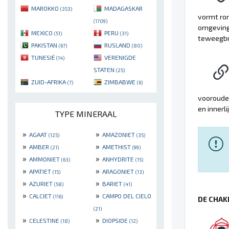
MAROKKO
MADAGASKAR
(353)
vormt ron
(1709)
omgeving 
MEXICO
PERU
(51)
(31)
teweegbr
PAKISTAN
RUSLAND
(67)
(80)
TUNESIË
VERENIGDE
(14)
STATEN
(25)
ZUID-AFRIKA
ZIMBABWE
(7)
(6)
voorouder
en innerl
TYPE MINERAAL
»
»
AGAAT
AMAZONIET
(125)
(35)
»
»
AMBER
AMETHIST
(21)
(99)
»
»
AMMONIET
ANHYDRITE
(63)
(15)
»
»
APATIET
ARAGONIET
(15)
(13)
»
»
AZURIET
BARIET
(58)
(41)
»
»
CALCIET
CAMPO DEL CIELO
(116)
DE CHAK
(21)
»
»
CELESTINE
DIOPSIDE
(18)
(12)