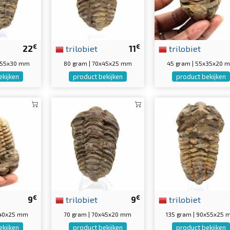
€
€
22
trilobiet
11
trilobiet
5x55x30 mm
80 gram | 70x45x25 mm
45 gram | 55x35x20 
ekijken
product bekijken
product bekijken
€
€
9
trilobiet
9
trilobiet
x40x25 mm
70 gram | 70x45x20 mm
135 gram | 90x55x25
ekijken
product bekijken
product bekijken