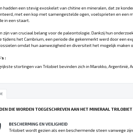
en hadden een stevig exoskelet van chitine en mineralen, dat ze kon
teerd, met een kop met samengestelde ogen, voelsprieten en een mo
de in een staart.
en zijn van cruciaal belang voor de paleontologie. Dankzij hun onderzoek
tijdens het Cambrium, een periode die gekenmerkt werd door een explos
fossielen omdat hun aanwezigheid en diversiteit het mogelijk maken 
s :
rijkste stortingen van Trilobiet bevinden zich in Marokko, Argentinië, 
IE
DEN DIE WORDEN TOEGESCHREVEN AAN HET MINERAAL TRILOBIET
BESCHERMING EN VEILIGHEID
Trilobiet wordt gezien als een beschermende steen vanwege zijn