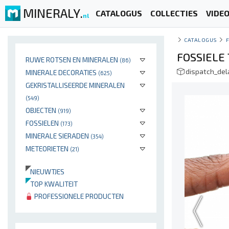
MINERALY.
CATALOGUS
COLLECTIES
VIDE
nl
CATALOGUS
FOSSIELE
RUWE ROTSEN EN MINERALEN
(86)
dispatch_de
MINERALE DECORATIES
(625)
GEKRISTALLISEERDE MINERALEN
(549)
OBJECTEN
(919)
FOSSIELEN
(173)
MINERALE SIERADEN
(354)
METEORIETEN
(21)
NIEUWTJES
TOP KWALITEIT
PROFESSIONELE PRODUCTEN