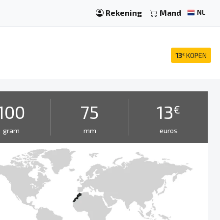
Rekening
Mand
NL
13
KOPEN
€
100
75
13
€
gram
mm
euros