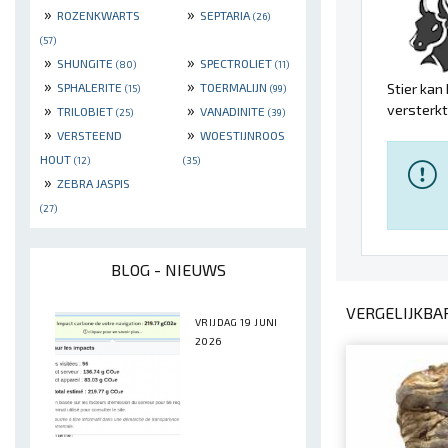
»
»
ROZENKWARTS
SEPTARIA
(26)
(57)
»
»
SHUNGITE
SPECTROLIET
(80)
(11)
»
»
Stier kan
SPHALERITE
TOERMALIJN
(15)
(99)
»
»
versterkt
TRILOBIET
VANADINITE
(25)
(39)
»
»
VERSTEEND
WOESTIJNROOS
HOUT
(12)
(35)
»
ZEBRA JASPIS
(27)
BLOG - NIEUWS
VERGELIJKBA
VRIJDAG 19 JUNI
2026