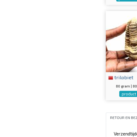
trilobiet
80 gram | 
product 
RETOUR EN BE
Verzendtij