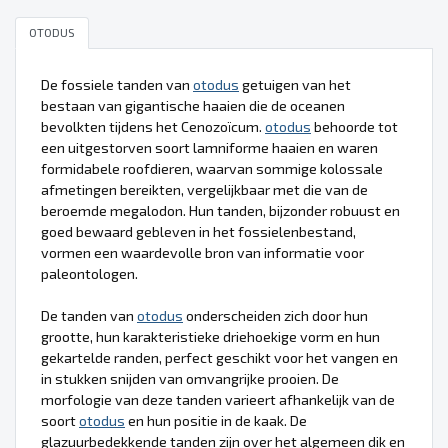
OTODUS
De fossiele tanden van
otodus
getuigen van het
bestaan van gigantische haaien die de oceanen
bevolkten tijdens het Cenozoïcum.
otodus
behoorde tot
een uitgestorven soort lamniforme haaien en waren
formidabele roofdieren, waarvan sommige kolossale
afmetingen bereikten, vergelijkbaar met die van de
beroemde megalodon. Hun tanden, bijzonder robuust en
goed bewaard gebleven in het fossielenbestand,
vormen een waardevolle bron van informatie voor
paleontologen.
De tanden van
otodus
onderscheiden zich door hun
grootte, hun karakteristieke driehoekige vorm en hun
gekartelde randen, perfect geschikt voor het vangen en
in stukken snijden van omvangrijke prooien. De
morfologie van deze tanden varieert afhankelijk van de
soort
otodus
en hun positie in de kaak. De
glazuurbedekkende tanden zijn over het algemeen dik en