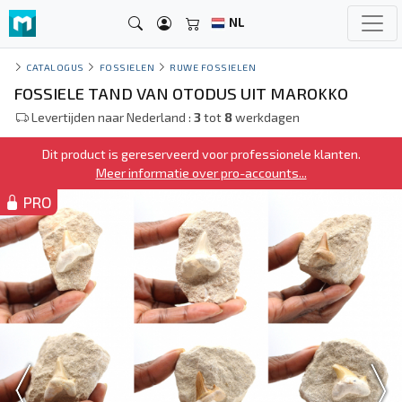
NL
CATALOGUS
FOSSIELEN
RUWE FOSSIELEN
FOSSIELE TAND VAN OTODUS UIT MAROKKO
Levertijden naar Nederland :
3
tot
8
werkdagen
Dit product is gereserveerd voor professionele klanten.
Meer informatie over pro-accounts...
PRO