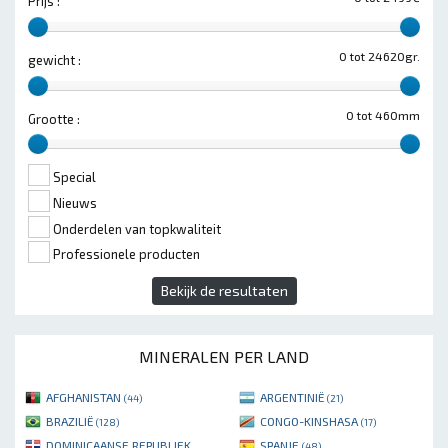
Prijs :
0 tot 24620gr.
gewicht :
0 tot 460mm
Grootte :
Special
Nieuws
Onderdelen van topkwaliteit
Professionele producten
Bekijk de resultaten
MINERALEN PER LAND
AFGHANISTAN
ARGENTINIË
(44)
(21)
BRAZILIË
CONGO-KINSHASA
(128)
(17)
DOMINICAANSE REPUBLIEK
SPANJE
(48)