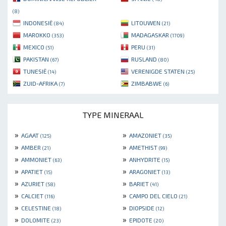
(8)
INDONESIË
LITOUWEN
(84)
(21)
MAROKKO
MADAGASKAR
(353)
(1709)
MEXICO
PERU
(51)
(31)
PAKISTAN
RUSLAND
(67)
(80)
TUNESIË
VERENIGDE STATEN
(14)
(25)
ZUID-AFRIKA
ZIMBABWE
(7)
(6)
TYPE MINERAAL
»
»
AGAAT
AMAZONIET
(125)
(35)
»
»
AMBER
AMETHIST
(21)
(99)
»
»
AMMONIET
ANHYDRITE
(63)
(15)
»
»
APATIET
ARAGONIET
(15)
(13)
»
»
AZURIET
BARIET
(58)
(41)
»
»
CALCIET
CAMPO DEL CIELO
(116)
(21)
»
»
CELESTINE
DIOPSIDE
(18)
(12)
»
»
DOLOMITE
EPIDOTE
(23)
(20)