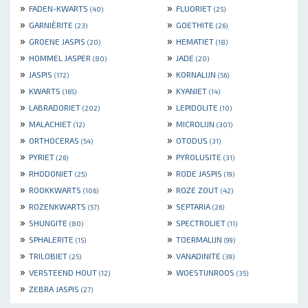
»
»
FADEN-KWARTS
FLUORIET
(40)
(25)
»
»
GARNIÈRITE
GOETHITE
(23)
(26)
»
»
GROENE JASPIS
HEMATIET
(20)
(18)
»
»
HOMMEL JASPER
JADE
(80)
(20)
»
»
JASPIS
KORNALIJN
(172)
(56)
»
»
KWARTS
KYANIET
(165)
(14)
»
»
LABRADORIET
LEPIDOLITE
(202)
(10)
»
»
MALACHIET
MICROLIJN
(12)
(301)
»
»
ORTHOCERAS
OTODUS
(54)
(31)
»
»
PYRIET
PYROLUSITE
(26)
(31)
»
»
RHODONIET
RODE JASPIS
(25)
(19)
»
»
ROOKKWARTS
ROZE ZOUT
(106)
(42)
»
»
ROZENKWARTS
SEPTARIA
(57)
(26)
»
»
SHUNGITE
SPECTROLIET
(80)
(11)
»
»
SPHALERITE
TOERMALIJN
(15)
(99)
»
»
TRILOBIET
VANADINITE
(25)
(39)
»
»
VERSTEEND HOUT
WOESTIJNROOS
(12)
(35)
»
ZEBRA JASPIS
(27)