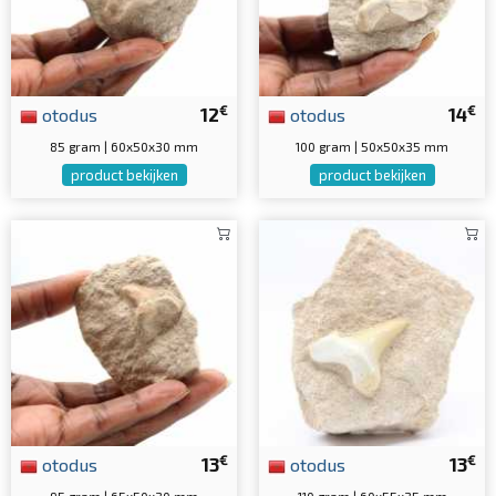
€
€
otodus
12
otodus
14
85 gram | 60x50x30 mm
100 gram | 50x50x35 mm
product bekijken
product bekijken
€
€
otodus
13
otodus
13
95 gram | 65x50x30 mm
110 gram | 60x55x35 mm