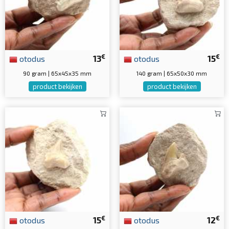
€
€
otodus
13
otodus
15
90 gram | 65x45x35 mm
140 gram | 65x50x30 mm
product bekijken
product bekijken
€
€
otodus
15
otodus
12