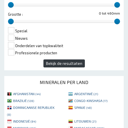
0 tot 460mm
Grootte :
Special
Nieuws
Onderdelen van topkwaliteit
Professionele producten
Bekijk de resultaten
MINERALEN PER LAND
AFGHANISTAN
ARGENTINIË
(44)
(21)
BRAZILIË
CONGO-KINSHASA
(128)
(17)
DOMINICAANSE REPUBLIEK
SPANJE
(48)
(8)
INDONESIË
LITOUWEN
(84)
(21)
MAROKKO
MADAGASKAR