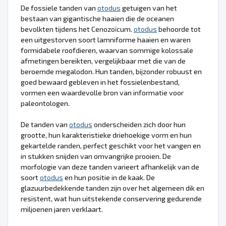
De fossiele tanden van
otodus
getuigen van het
bestaan van gigantische haaien die de oceanen
bevolkten tijdens het Cenozoïcum.
otodus
behoorde tot
een uitgestorven soort lamniforme haaien en waren
formidabele roofdieren, waarvan sommige kolossale
afmetingen bereikten, vergelijkbaar met die van de
beroemde megalodon. Hun tanden, bijzonder robuust en
goed bewaard gebleven in het fossielenbestand,
vormen een waardevolle bron van informatie voor
paleontologen.
De tanden van
otodus
onderscheiden zich door hun
grootte, hun karakteristieke driehoekige vorm en hun
gekartelde randen, perfect geschikt voor het vangen en
in stukken snijden van omvangrijke prooien. De
morfologie van deze tanden varieert afhankelijk van de
soort
otodus
en hun positie in de kaak. De
glazuurbedekkende tanden zijn over het algemeen dik en
resistent, wat hun uitstekende conservering gedurende
miljoenen jaren verklaart.