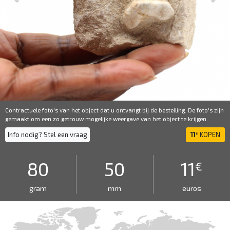
Contractuele foto's van het object dat u ontvangt bij de bestelling. De foto's zijn
gemaakt om een ​​zo getrouw mogelijke weergave van het object te krijgen.
Info nodig? Stel een vraag
11
KOPEN
€
80
50
11
€
gram
mm
euros