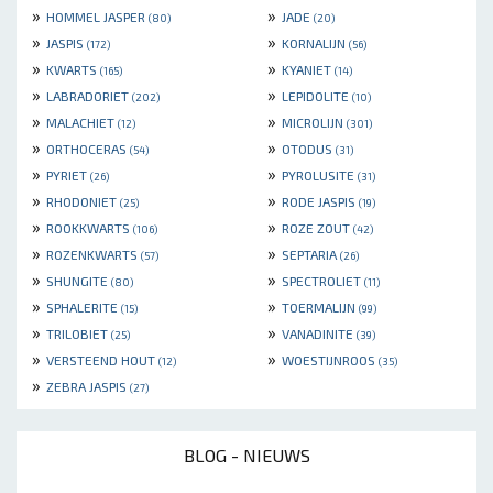
»
»
HOMMEL JASPER
JADE
(80)
(20)
»
»
JASPIS
KORNALIJN
(172)
(56)
»
»
KWARTS
KYANIET
(165)
(14)
»
»
LABRADORIET
LEPIDOLITE
(202)
(10)
»
»
MALACHIET
MICROLIJN
(12)
(301)
»
»
ORTHOCERAS
OTODUS
(54)
(31)
»
»
PYRIET
PYROLUSITE
(26)
(31)
»
»
RHODONIET
RODE JASPIS
(25)
(19)
»
»
ROOKKWARTS
ROZE ZOUT
(106)
(42)
»
»
ROZENKWARTS
SEPTARIA
(57)
(26)
»
»
SHUNGITE
SPECTROLIET
(80)
(11)
»
»
SPHALERITE
TOERMALIJN
(15)
(99)
»
»
TRILOBIET
VANADINITE
(25)
(39)
»
»
VERSTEEND HOUT
WOESTIJNROOS
(12)
(35)
»
ZEBRA JASPIS
(27)
BLOG - NIEUWS