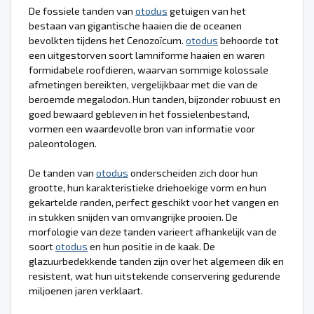
De fossiele tanden van
otodus
getuigen van het
bestaan van gigantische haaien die de oceanen
bevolkten tijdens het Cenozoïcum.
otodus
behoorde tot
een uitgestorven soort lamniforme haaien en waren
formidabele roofdieren, waarvan sommige kolossale
afmetingen bereikten, vergelijkbaar met die van de
beroemde megalodon. Hun tanden, bijzonder robuust en
goed bewaard gebleven in het fossielenbestand,
vormen een waardevolle bron van informatie voor
paleontologen.
De tanden van
otodus
onderscheiden zich door hun
grootte, hun karakteristieke driehoekige vorm en hun
gekartelde randen, perfect geschikt voor het vangen en
in stukken snijden van omvangrijke prooien. De
morfologie van deze tanden varieert afhankelijk van de
soort
otodus
en hun positie in de kaak. De
glazuurbedekkende tanden zijn over het algemeen dik en
resistent, wat hun uitstekende conservering gedurende
miljoenen jaren verklaart.