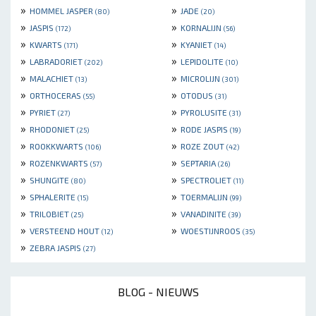
»
»
HOMMEL JASPER
JADE
(80)
(20)
»
»
JASPIS
KORNALIJN
(172)
(56)
»
»
KWARTS
KYANIET
(171)
(14)
»
»
LABRADORIET
LEPIDOLITE
(202)
(10)
»
»
MALACHIET
MICROLIJN
(13)
(301)
»
»
ORTHOCERAS
OTODUS
(55)
(31)
»
»
PYRIET
PYROLUSITE
(27)
(31)
»
»
RHODONIET
RODE JASPIS
(25)
(19)
»
»
ROOKKWARTS
ROZE ZOUT
(106)
(42)
»
»
ROZENKWARTS
SEPTARIA
(57)
(26)
»
»
SHUNGITE
SPECTROLIET
(80)
(11)
»
»
SPHALERITE
TOERMALIJN
(15)
(99)
»
»
TRILOBIET
VANADINITE
(25)
(39)
»
»
VERSTEEND HOUT
WOESTIJNROOS
(12)
(35)
»
ZEBRA JASPIS
(27)
BLOG - NIEUWS