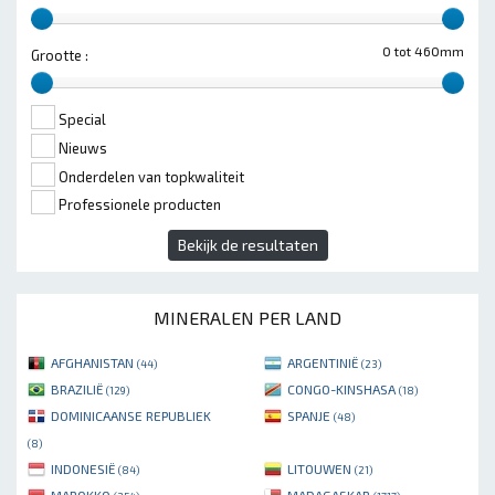
0 tot 460mm
Grootte :
Special
Nieuws
Onderdelen van topkwaliteit
Professionele producten
Bekijk de resultaten
MINERALEN PER LAND
AFGHANISTAN
ARGENTINIË
(44)
(23)
BRAZILIË
CONGO-KINSHASA
(129)
(18)
DOMINICAANSE REPUBLIEK
SPANJE
(48)
(8)
INDONESIË
LITOUWEN
(84)
(21)
MAROKKO
MADAGASKAR