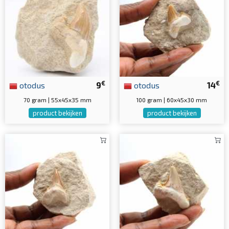
€
€
otodus
9
otodus
14
70 gram | 55x45x35 mm
100 gram | 60x45x30 mm
product bekijken
product bekijken