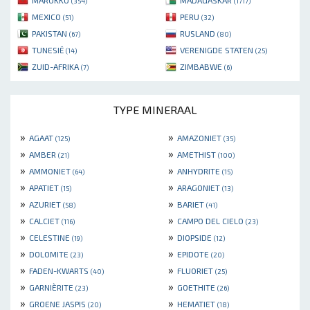
(354)
(1717)
MEXICO
PERU
(51)
(32)
PAKISTAN
RUSLAND
(67)
(80)
TUNESIË
VERENIGDE STATEN
(14)
(25)
ZUID-AFRIKA
ZIMBABWE
(7)
(6)
TYPE MINERAAL
»
»
AGAAT
AMAZONIET
(125)
(35)
»
»
AMBER
AMETHIST
(21)
(100)
»
»
AMMONIET
ANHYDRITE
(64)
(15)
»
»
APATIET
ARAGONIET
(15)
(13)
»
»
AZURIET
BARIET
(58)
(41)
»
»
CALCIET
CAMPO DEL CIELO
(116)
(23)
»
»
CELESTINE
DIOPSIDE
(19)
(12)
»
»
DOLOMITE
EPIDOTE
(23)
(20)
»
»
FADEN-KWARTS
FLUORIET
(40)
(25)
»
»
GARNIÈRITE
GOETHITE
(23)
(26)
»
»
GROENE JASPIS
HEMATIET
(20)
(18)