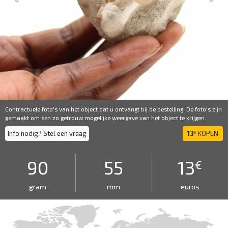
Contractuele foto's van het object dat u ontvangt bij de bestelling. De foto's zijn
gemaakt om een ​​zo getrouw mogelijke weergave van het object te krijgen.
Info nodig? Stel een vraag
13
KOPEN
€
90
55
13
€
gram
mm
euros