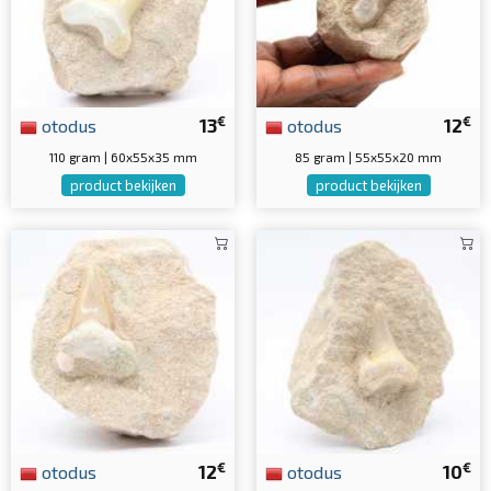
€
€
otodus
13
otodus
12
110 gram | 60x55x35 mm
85 gram | 55x55x20 mm
product bekijken
product bekijken
€
€
otodus
12
otodus
10