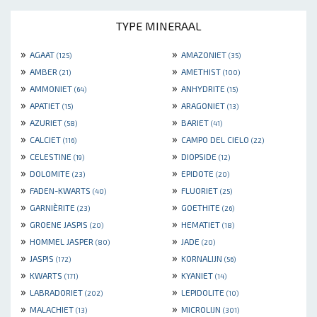
TYPE MINERAAL
»
»
AGAAT
AMAZONIET
(125)
(35)
»
»
AMBER
AMETHIST
(21)
(100)
»
»
AMMONIET
ANHYDRITE
(64)
(15)
»
»
APATIET
ARAGONIET
(15)
(13)
»
»
AZURIET
BARIET
(58)
(41)
»
»
CALCIET
CAMPO DEL CIELO
(116)
(22)
»
»
CELESTINE
DIOPSIDE
(19)
(12)
»
»
DOLOMITE
EPIDOTE
(23)
(20)
»
»
FADEN-KWARTS
FLUORIET
(40)
(25)
»
»
GARNIÈRITE
GOETHITE
(23)
(26)
»
»
GROENE JASPIS
HEMATIET
(20)
(18)
»
»
HOMMEL JASPER
JADE
(80)
(20)
»
»
JASPIS
KORNALIJN
(172)
(56)
»
»
KWARTS
KYANIET
(171)
(14)
»
»
LABRADORIET
LEPIDOLITE
(202)
(10)
»
»
MALACHIET
MICROLIJN
(13)
(301)