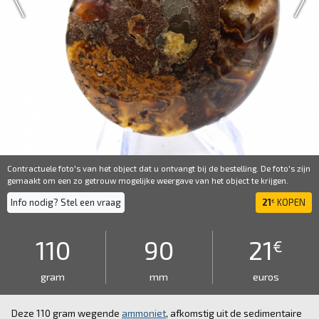
Contractuele foto's van het object dat u ontvangt bij de bestelling. De foto's zijn
gemaakt om een ​​zo getrouw mogelijke weergave van het object te krijgen.
Info nodig? Stel een vraag
21
KOPEN
€
110
90
21
€
gram
mm
euros
Deze 110 gram wegende
ammoniet
, afkomstig uit de sedimentaire