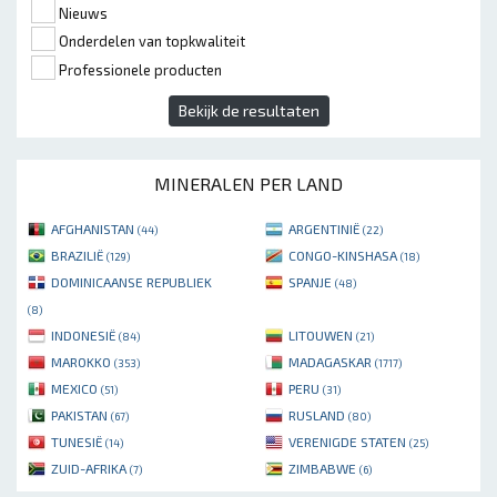
Nieuws
Onderdelen van topkwaliteit
Professionele producten
Bekijk de resultaten
MINERALEN PER LAND
AFGHANISTAN
ARGENTINIË
(44)
(22)
BRAZILIË
CONGO-KINSHASA
(129)
(18)
DOMINICAANSE REPUBLIEK
SPANJE
(48)
(8)
INDONESIË
LITOUWEN
(84)
(21)
MAROKKO
MADAGASKAR
(353)
(1717)
MEXICO
PERU
(51)
(31)
PAKISTAN
RUSLAND
(67)
(80)
TUNESIË
VERENIGDE STATEN
(14)
(25)
ZUID-AFRIKA
ZIMBABWE
(7)
(6)