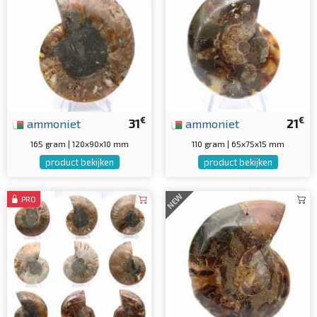
€
€
ammoniet
31
ammoniet
21
165 gram | 120x90x10 mm
110 gram | 65x75x15 mm
product bekijken
product bekijken
NEW
PRO