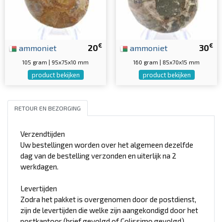
€
€
ammoniet
20
ammoniet
30
105 gram | 95x75x10 mm
160 gram | 85x70x15 mm
product bekijken
product bekijken
RETOUR EN BEZORGING
Verzendtijden
Uw bestellingen worden over het algemeen dezelfde
dag van de bestelling verzonden en uiterlijk na 2
werkdagen.
Levertijden
Zodra het pakket is overgenomen door de postdienst,
zijn de levertijden die welke zijn aangekondigd door het
postkantoor (brief gevolgd of Colissimo gevolgd).