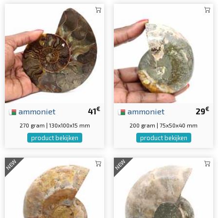
€
€
ammoniet
41
ammoniet
29
270 gram | 130x100x15 mm
200 gram | 75x50x40 mm
product bekijken
product bekijken
NEW
NEW