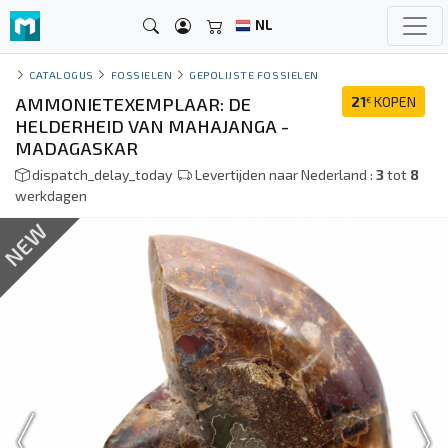
NL
CATALOGUS
FOSSIELEN
GEPOLIJSTE FOSSIELEN
AMMONIETEXEMPLAAR: DE
21
KOPEN
€
HELDERHEID VAN MAHAJANGA -
MADAGASKAR
dispatch_delay_today
Levertijden naar Nederland :
3
tot
8
werkdagen
NEW