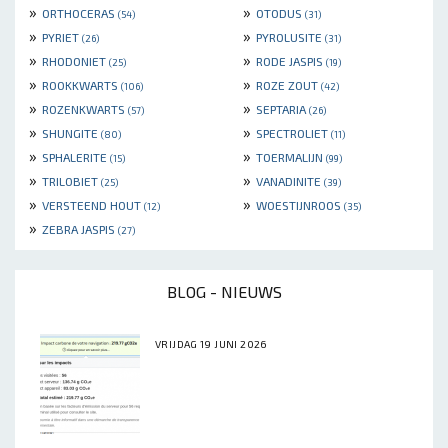
»
»
ORTHOCERAS
OTODUS
(54)
(31)
»
»
PYRIET
PYROLUSITE
(26)
(31)
»
»
RHODONIET
RODE JASPIS
(25)
(19)
»
»
ROOKKWARTS
ROZE ZOUT
(106)
(42)
»
»
ROZENKWARTS
SEPTARIA
(57)
(26)
»
»
SHUNGITE
SPECTROLIET
(80)
(11)
»
»
SPHALERITE
TOERMALIJN
(15)
(99)
»
»
TRILOBIET
VANADINITE
(25)
(39)
»
»
VERSTEEND HOUT
WOESTIJNROOS
(12)
(35)
»
ZEBRA JASPIS
(27)
BLOG - NIEUWS
VRIJDAG 19 JUNI 2026