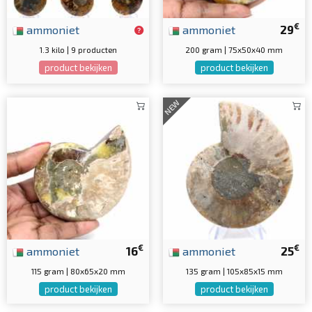
€
ammoniet
ammoniet
29
1.3 kilo | 9 producten
200 gram | 75x50x40 mm
product bekijken
product bekijken
NEW
€
€
ammoniet
16
ammoniet
25
115 gram | 80x65x20 mm
135 gram | 105x85x15 mm
product bekijken
product bekijken