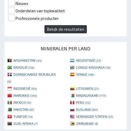
Nieuws
Onderdelen van topkwaliteit
Professionele producten
Bekijk de resultaten
MINERALEN PER LAND
AFGHANISTAN
ARGENTINIË
(44)
(23)
BRAZILIË
CONGO-KINSHASA
(129)
(18)
DOMINICAANSE REPUBLIEK
SPANJE
(48)
(8)
INDONESIË
LITOUWEN
(84)
(21)
MAROKKO
MADAGASKAR
(354)
(1717)
MEXICO
PERU
(51)
(32)
PAKISTAN
RUSLAND
(67)
(80)
TUNESIË
VERENIGDE STATEN
(14)
(25)
ZUID-AFRIKA
ZIMBABWE
(7)
(6)