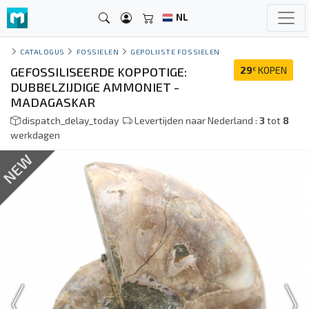
NL
CATALOGUS
FOSSIELEN
GEPOLIJSTE FOSSIELEN
GEFOSSILISEERDE KOPPOTIGE:
29
KOPEN
€
DUBBELZIJDIGE AMMONIET -
MADAGASKAR
dispatch_delay_today
Levertijden naar Nederland :
3
tot
8
werkdagen
NEW