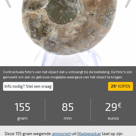
Contractuele foto's van het object dat u ontvangt bij de bestelling. De foto's zijn
gemaakt om een ​​zo getrouw mogelijke weergave van het object te krijgen.
Info nodig? Stel een vraag
29
KOPEN
€
155
85
29
€
gram
mm
euros
Deze 155 gram wegende
ammoniet
uit
Madagaskar
laat op zijn