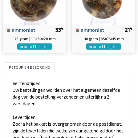
€
€
ammoniet
33
ammoniet
21
175 gram | 110x80x20 mm
110 gram | 65x75x15 mm
product bekijken
product bekijken
RETOUR EN BEZORGING
Verzendtijden
Uw bestellingen worden over het algemeen dezelfde
dag van de bestelling verzonden en uiterlijk na 2
werkdagen.
Levertijden
Zodra het pakket is overgenomen door de postdienst,
zijn de levertijden die welke zijn aangekondigd door het
postkantoor (brief gevolgd of Colissimo gevolgd).