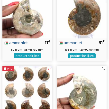
€
€
ammoniet
11
ammoniet
31
80 gram | 55x45x30 mm
165 gram | 120x90x10 mm
product bekijken
product bekijken
PRO