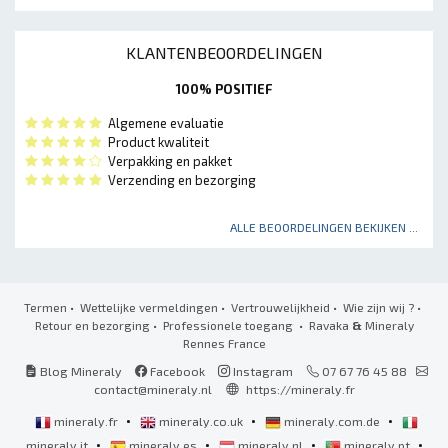
KLANTENBEOORDELINGEN
100% POSITIEF
Algemene evaluatie
Product kwaliteit
Verpakking en pakket
Verzending en bezorging
ALLE BEOORDELINGEN BEKIJKEN ...
Termen
•
Wettelijke vermeldingen
•
Vertrouwelijkheid
•
Wie zijn wij ?
•
Retour en bezorging
•
Professionele toegang
• Ravaka
&
Mineraly
Rennes France
Blog Mineraly
Facebook
Instagram
07 67 76 45 88
contact@mineraly.nl
https://mineraly.fr
•
•
•
mineraly.fr
mineraly.co.uk
mineraly.com.de
•
•
•
•
mineraly.it
mineraly.es
mineraly.nl
mineraly.pt