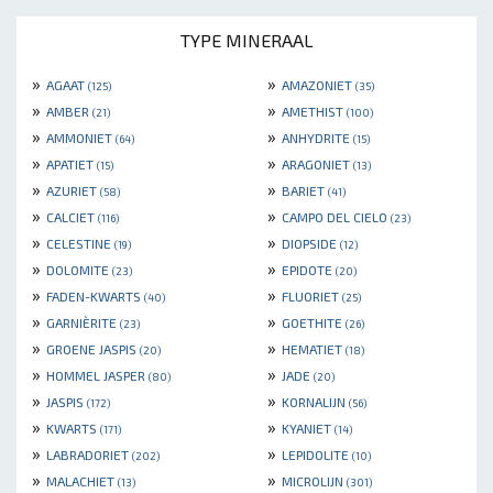
TYPE MINERAAL
»
»
AGAAT
AMAZONIET
(125)
(35)
»
»
AMBER
AMETHIST
(21)
(100)
»
»
AMMONIET
ANHYDRITE
(64)
(15)
»
»
APATIET
ARAGONIET
(15)
(13)
»
»
AZURIET
BARIET
(58)
(41)
»
»
CALCIET
CAMPO DEL CIELO
(116)
(23)
»
»
CELESTINE
DIOPSIDE
(19)
(12)
»
»
DOLOMITE
EPIDOTE
(23)
(20)
»
»
FADEN-KWARTS
FLUORIET
(40)
(25)
»
»
GARNIÈRITE
GOETHITE
(23)
(26)
»
»
GROENE JASPIS
HEMATIET
(20)
(18)
»
»
HOMMEL JASPER
JADE
(80)
(20)
»
»
JASPIS
KORNALIJN
(172)
(56)
»
»
KWARTS
KYANIET
(171)
(14)
»
»
LABRADORIET
LEPIDOLITE
(202)
(10)
»
»
MALACHIET
MICROLIJN
(13)
(301)