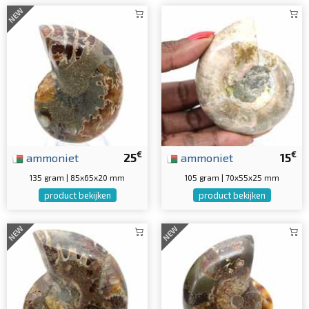
NEW
€
€
ammoniet
25
ammoniet
15
135 gram | 85x65x20 mm
105 gram | 70x55x25 mm
product bekijken
product bekijken
NEW
NEW