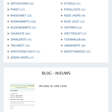
»
»
ORTHOCERAS
OTODUS
(55)
(31)
»
»
PYRIET
PYROLUSITE
(27)
(31)
»
»
RHODONIET
RODE JASPIS
(25)
(19)
»
»
ROOKKWARTS
ROZE ZOUT
(106)
(42)
»
»
ROZENKWARTS
SEPTARIA
(57)
(26)
»
»
SHUNGITE
SPECTROLIET
(80)
(11)
»
»
SPHALERITE
TOERMALIJN
(15)
(99)
»
»
TRILOBIET
VANADINITE
(25)
(39)
»
»
VERSTEEND HOUT
WOESTIJNROOS
(12)
(35)
»
ZEBRA JASPIS
(27)
BLOG - NIEUWS
VRIJDAG 19 JUNI 2026