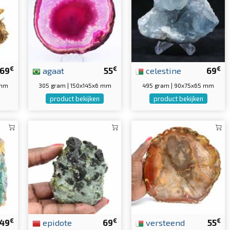
€
€
€
69
agaat
55
celestine
69
 mm
305 gram | 150x145x6 mm
495 gram | 90x75x65 mm
product bekijken
product bekijken
€
€
€
49
epidote
69
versteend
55