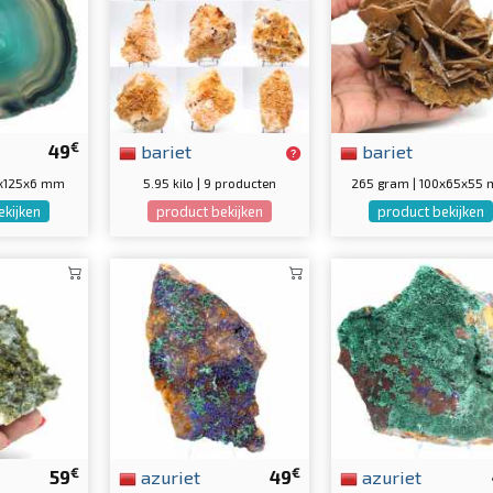
€
49
bariet
bariet
5x125x6 mm
5.95 kilo | 9 producten
265 gram | 100x65x55
ekijken
product bekijken
product bekijken
€
€
59
azuriet
49
azuriet