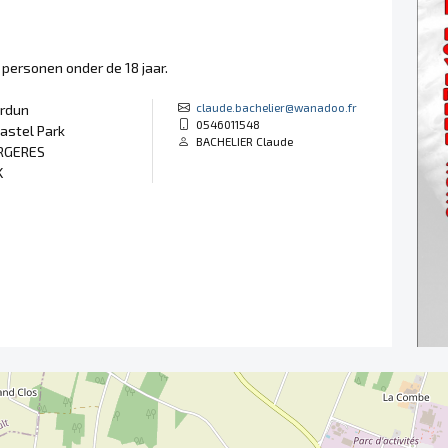
 personen onder de 18 jaar.
claude.bachelier@wanadoo.fr
erdun
0546011548
Castel Park
BACHELIER Claude
RGERES
K