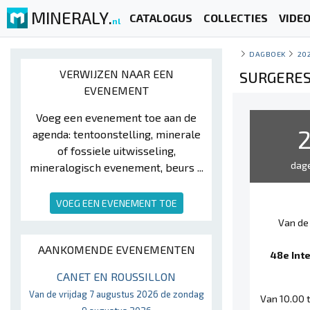
MINERALY.
CATALOGUS
COLLECTIES
VIDE
nl
DAGBOEK
20
VERWIJZEN NAAR EEN
SURGERES
EVENEMENT
Voeg een evenement toe aan de
agenda: tentoonstelling, minerale
of fossiele uitwisseling,
dag
mineralogisch evenement, beurs ...
VOEG EEN EVENEMENT TOE
Van de
AANKOMENDE EVENEMENTEN
48e Int
CANET EN ROUSSILLON
Van de vrijdag 7 augustus 2026 de zondag
Van 10.00 t