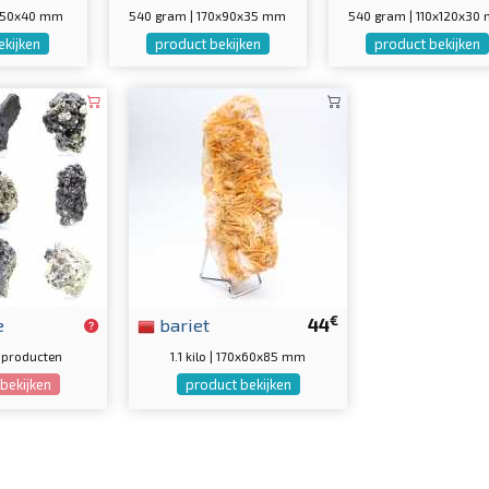
5x50x40 mm
540 gram | 170x90x35 mm
540 gram | 110x120x30
ekijken
product bekijken
product bekijken
€
e
bariet
44
 9 producten
1.1 kilo | 170x60x85 mm
bekijken
product bekijken