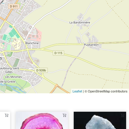
Leaflet
| © OpenStreetMap contributors