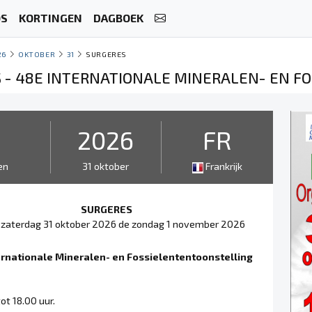
OS
KORTINGEN
DAGBOEK
26
OKTOBER
31
SURGERES
 - 48E INTERNATIONALE MINERALEN- EN F
2
2026
FR
en
31 oktober
Frankrijk
SURGERES
 zaterdag 31 oktober 2026 de zondag 1 november 2026
ernationale Mineralen- en Fossielententoonstelling
ot 18.00 uur.