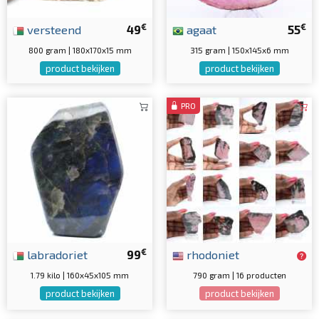
€
€
versteend
49
agaat
55
800 gram | 180x170x15 mm
315 gram | 150x145x6 mm
product bekijken
product bekijken
PRO
€
labradoriet
99
rhodoniet
1.79 kilo | 160x45x105 mm
790 gram | 16 producten
product bekijken
product bekijken