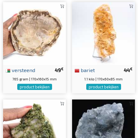
€
€
versteend
49
bariet
44
765 gram | 170x160x15 mm
1.1 kilo | 170x60x85 mm
product bekijken
product bekijken