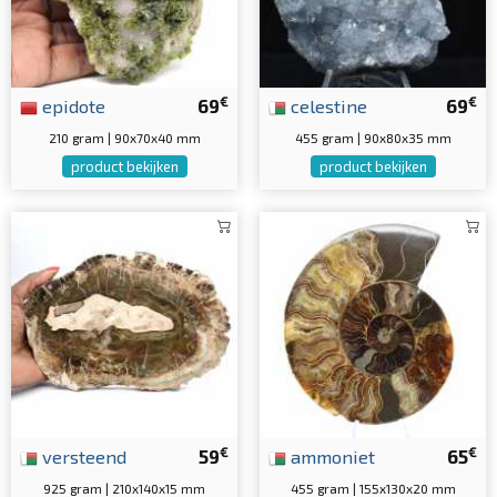
€
€
epidote
69
celestine
69
210 gram | 90x70x40 mm
455 gram | 90x80x35 mm
product bekijken
product bekijken
€
€
versteend
59
ammoniet
65
925 gram | 210x140x15 mm
455 gram | 155x130x20 mm