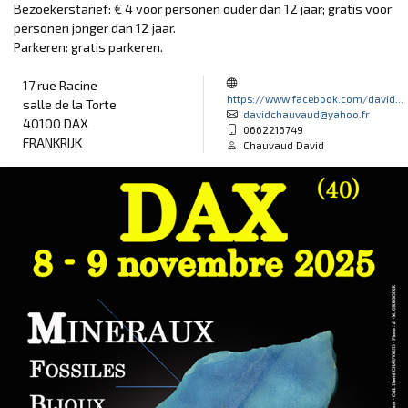
Bezoekerstarief: € 4 voor personen ouder dan 12 jaar; gratis voor
personen jonger dan 12 jaar.
Parkeren: gratis parkeren.
17 rue Racine
https://www.facebook.com/david...
salle de la Torte
davidchauvaud@yahoo.fr
40100 DAX
0662216749
FRANKRIJK
Chauvaud David