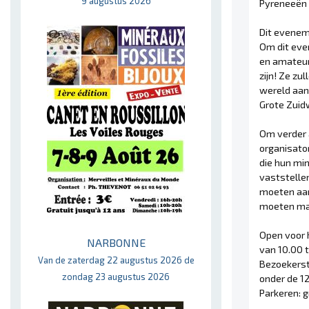
9 augustus 2026
Pyreneeën 
Dit eveneme
Om dit eve
en amateur
zijn! Ze z
wereld aan 
Grote Zuid
Om verder 
organisato
die hun mi
vaststelle
moeten aan
moeten mak
Open voor h
NARBONNE
van 10.00 t
Van de zaterdag 22 augustus 2026 de
Bezoekersta
zondag 23 augustus 2026
onder de 12
Parkeren: g