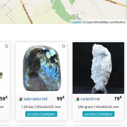
Leaflet
| © OpenStreetMap contributors
€
€
€
59
labradoriet
99
celestine
79
 mm
1.29 kilo | 105x45x125 mm
560 gram | 145x60x45 mm
product bekijken
product bekijken