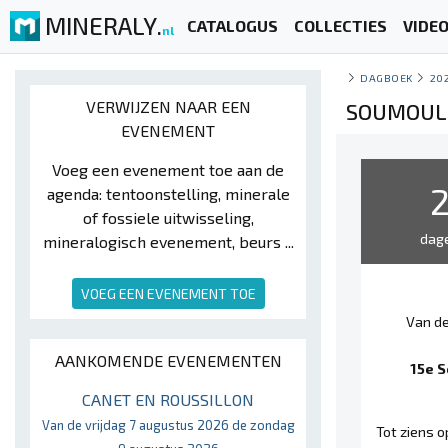
MINERALY.
CATALOGUS
COLLECTIES
VIDE
nl
DAGBOEK
20
VERWIJZEN NAAR EEN
SOUMOULO
EVENEMENT
Voeg een evenement toe aan de
agenda: tentoonstelling, minerale
of fossiele uitwisseling,
dag
mineralogisch evenement, beurs ...
VOEG EEN EVENEMENT TOE
Van de
AANKOMENDE EVENEMENTEN
15e S
CANET EN ROUSSILLON
Van de vrijdag 7 augustus 2026 de zondag
Tot ziens 