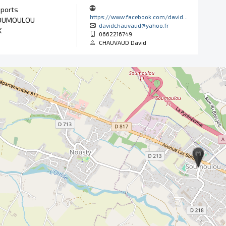
Sports
https://www.facebook.com/david...
OUMOULOU
davidchauvaud@yahoo.fr
K
0662216749
CHAUVAUD David