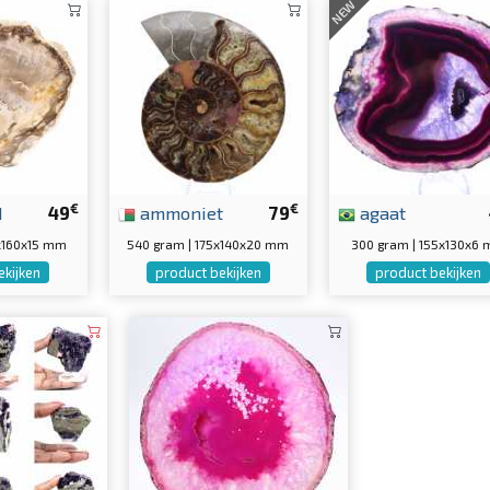
NEW
€
€
d
49
ammoniet
79
agaat
0x160x15 mm
540 gram | 175x140x20 mm
300 gram | 155x130x6
ekijken
product bekijken
product bekijken