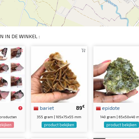
N IN DE WINKEL :
€
bariet
89
epidote
 producten
355 gram | 105x75x55 mm
140 gram | 65x50x40
ekijken
product bekijken
product bekijken