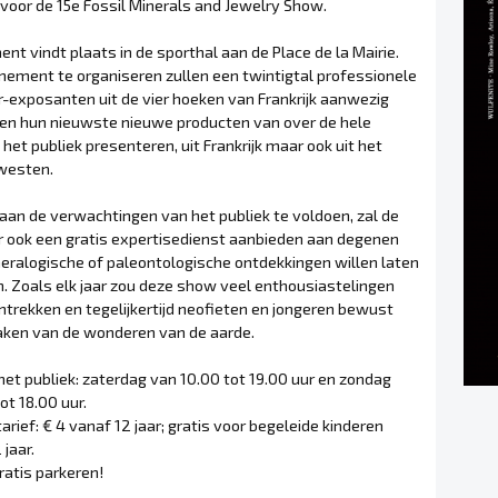
voor de 15e Fossil Minerals and Jewelry Show.
nt vindt plaats in de sporthal aan de Place de la Mairie.
nement te organiseren zullen een twintigtal professionele
-exposanten uit de vier hoeken van Frankrijk aanwezig
ullen hun nieuwste nieuwe producten van over de hele
het publiek presenteren, uit Frankrijk maar ook uit het
westen.
aan de verwachtingen van het publiek te voldoen, zal de
r ook een gratis expertisedienst aanbieden aan degenen
neralogische of paleontologische ontdekkingen willen laten
n. Zoals elk jaar zou deze show veel enthousiastelingen
trekken en tegelijkertijd neofieten en jongeren bewust
en van de wonderen van de aarde.
et publiek: zaterdag van 10.00 tot 19.00 uur en zondag
ot 18.00 uur.
rief: € 4 vanaf 12 jaar; gratis voor begeleide kinderen
 jaar.
ratis parkeren!