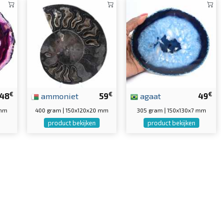
€
€
€
48
ammoniet
59
agaat
49
 mm
400 gram | 150x120x20 mm
305 gram | 150x130x7 mm
product bekijken
product bekijken