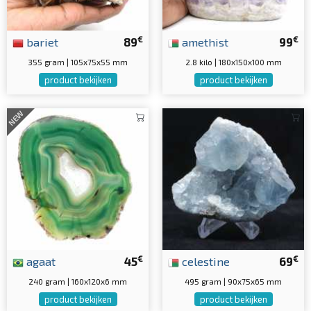
€
€
bariet
89
amethist
99
355 gram | 105x75x55 mm
2.8 kilo | 180x150x100 mm
product bekijken
product bekijken
NEW
€
€
agaat
45
celestine
69
240 gram | 160x120x6 mm
495 gram | 90x75x65 mm
product bekijken
product bekijken