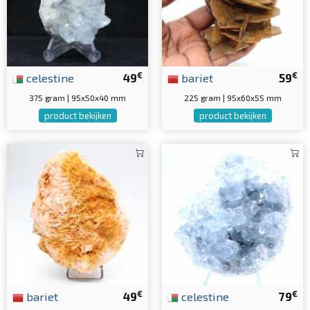
€
€
celestine
49
bariet
59
375 gram | 95x50x40 mm
225 gram | 95x60x55 mm
product bekijken
product bekijken
€
€
bariet
49
celestine
79