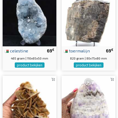
€
€
celestine
69
toermalijn
69
465 gram | 110x65x50 mm
820 gram | 80x75x80 mm
product bekijken
product bekijken