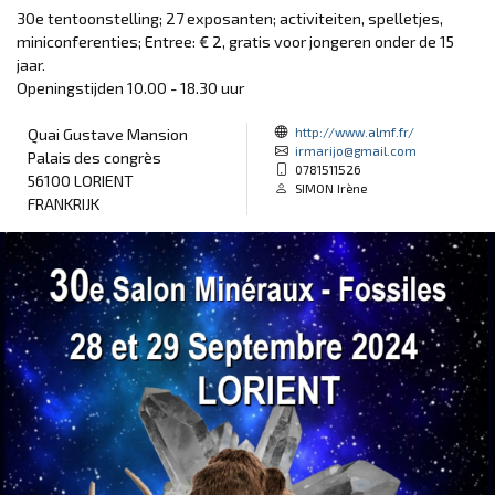
30e tentoonstelling; 27 exposanten; activiteiten, spelletjes,
miniconferenties; Entree: € 2, gratis voor jongeren onder de 15
jaar.
Openingstijden 10.00 - 18.30 uur
http://www.almf.fr/
Quai Gustave Mansion
irmarijo@gmail.com
Palais des congrès
0781511526
56100 LORIENT
SIMON Irène
FRANKRIJK