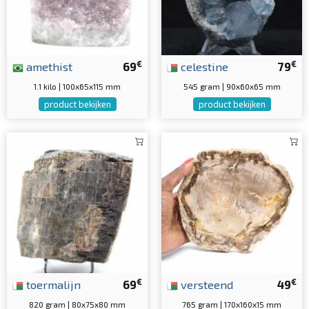
€
€
amethist
69
celestine
79
1.1 kilo | 100x65x115 mm
545 gram | 90x60x65 mm
product bekijken
product bekijken
€
€
toermalijn
69
versteend
49
820 gram | 80x75x80 mm
765 gram | 170x160x15 mm