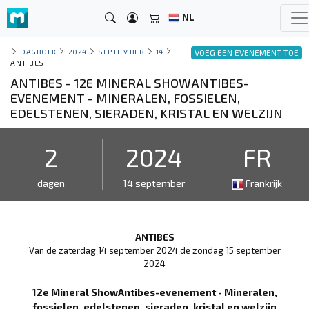
NL
DAGBOEK
2024
SEPTEMBER
14
VOEG EEN EVENEMENT TOE
ANTIBES
ANTIBES - 12E MINERAL SHOWANTIBES-
EVENEMENT - MINERALEN, FOSSIELEN,
EDELSTENEN, SIERADEN, KRISTAL EN WELZIJN
2
2024
FR
dagen
14 september
Frankrijk
ANTIBES
Van de zaterdag 14 september 2024 de zondag 15 september
2024
12e Mineral ShowAntibes-evenement - Mineralen,
fossielen, edelstenen, sieraden, kristal en welzijn