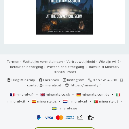
Termen
•
Wettelijke vermeldingen
•
Vertrouwelijkheid
•
Wie zijn wij ?
•
Retour en bezorging
•
Professionele toegang
• Ravaka
&
Mineraly
Rennes France
Blog Mineraly
Facebook
Instagram
07 67 76 45 88
contact@mineraly.nl
https://mineraly.fr
•
•
•
mineraly.fr
mineraly.co.uk
mineraly.com.de
•
•
•
•
mineraly.it
mineraly.es
mineraly.nl
mineraly.pt
mineraly.se