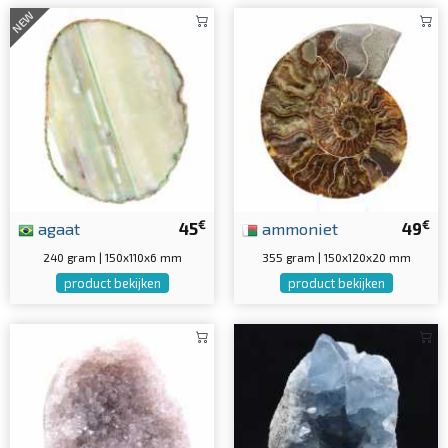
NEW
€
€
agaat
45
ammoniet
49
240 gram | 150x110x6 mm
355 gram | 150x120x20 mm
product bekijken
product bekijken