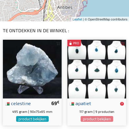
Leaflet
| © OpenStreetMap contributors
TE ONTDEKKEN IN DE WINKEL :
PRO
€
celestine
69
apatiet
495 gram | 90x75x65 mm
117 gram | 9 producten
product bekijken
product bekijken