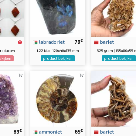
€
labradoriet
79
bariet
producten
1.22 kilo | 120x40x135 mm
325 gram | 135x80x55
ekijken
product bekijken
product bekijken
€
€
89
ammoniet
65
bariet