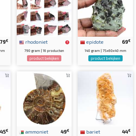
€
€
79
rhodoniet
epidote
69
 mm
790 gram | 16 producten
140 gram | 75x60x40 mm
product bekijken
product bekijken
€
€
€
45
ammoniet
49
bariet
44