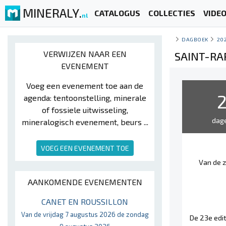
MINERALY.
CATALOGUS
COLLECTIES
VIDE
nl
DAGBOEK
20
VERWIJZEN NAAR EEN
SAINT-RA
EVENEMENT
Voeg een evenement toe aan de
agenda: tentoonstelling, minerale
of fossiele uitwisseling,
dag
mineralogisch evenement, beurs ...
VOEG EEN EVENEMENT TOE
Van de 
AANKOMENDE EVENEMENTEN
CANET EN ROUSSILLON
Van de vrijdag 7 augustus 2026 de zondag
De 23e edit