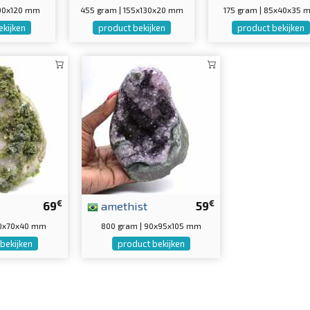
5x90x120 mm
455 gram | 155x130x20 mm
175 gram | 85x40x35
ekijken
product bekijken
product bekijken
€
€
69
amethist
59
90x70x40 mm
800 gram | 90x95x105 mm
bekijken
product bekijken