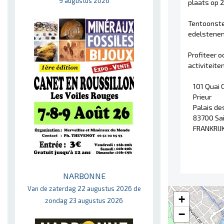
9 augustus 2026
plaats op 2
Tentoonste
edelstenen,
Profiteer 
activiteite
101 Quai
Prieur
Palais de
83700 Sa
FRANKRIJ
NARBONNE
Van de zaterdag 22 augustus 2026 de
+
zondag 23 augustus 2026
−