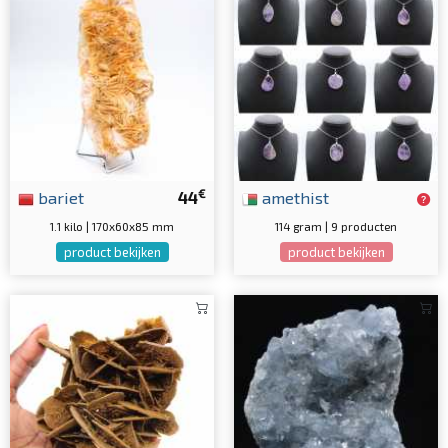
€
bariet
44
amethist
1.1 kilo | 170x60x85 mm
114 gram | 9 producten
product bekijken
product bekijken