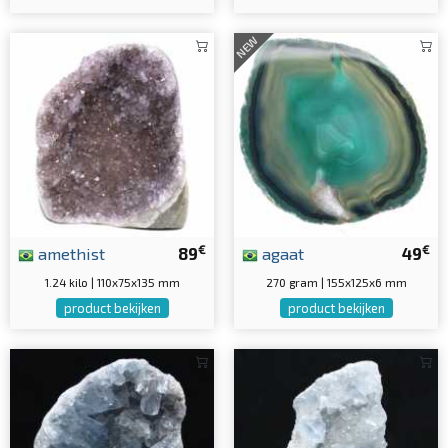
NEW
€
€
amethist
89
agaat
49
1.24 kilo | 110x75x135 mm
270 gram | 155x125x6 mm
product bekijken
product bekijken