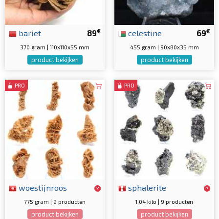
€
€
bariet
89
celestine
69
370 gram | 110x110x55 mm
455 gram | 90x80x35 mm
product bekijken
product bekijken
PRO
PRO
woestijnroos
sphalerite
775 gram | 9 producten
1.04 kilo | 9 producten
product bekijken
product bekijken