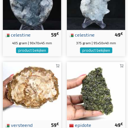
€
€
celestine
59
celestine
49
405 gram | 90x70x45 mm
375 gram | 95x50x40 mm
product bekijken
product bekijken
€
€
versteend
59
epidote
49