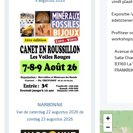
9 augustus 2026
vindt plaat
Expositie-
edelstenen,
Profiteer o
workshops e
Avenue de
Salle Cha
83160 La
FRANKRIJ
NARBONNE
Van de zaterdag 22 augustus 2026 de
+
zondag 23 augustus 2026
−