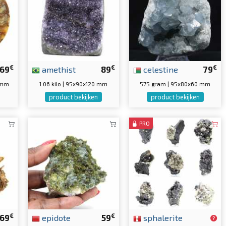
€
€
€
69
amethist
89
celestine
79
 mm
1.06 kilo | 95x90x120 mm
575 gram | 95x80x60 mm
product bekijken
product bekijken
PRO
€
€
69
epidote
59
sphalerite