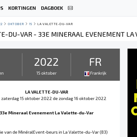
OS
KORTINGEN
DAGBOEK
22
OKTOBER
15
LA VALETTE-DU-VAR
TE-DU-VAR - 33E MINERAAL EVENEMENT LA
2
2022
FR
en
15 oktober
Frankrijk
LA VALETTE-DU-VAR
 zaterdag 15 oktober 2022 de zondag 16 oktober 2022
33e Mineraal Evenement La Valette-du-Var
ie van de MinéralEvent-beurs in La Valette-du-Var (83)