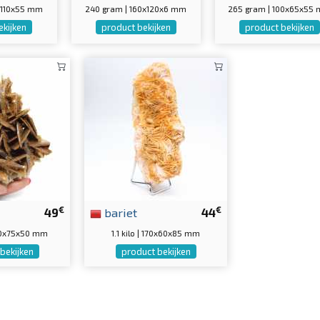
0x110x55 mm
240 gram | 160x120x6 mm
265 gram | 100x65x55
ekijken
product bekijken
product bekijken
€
€
49
bariet
44
80x75x50 mm
1.1 kilo | 170x60x85 mm
bekijken
product bekijken