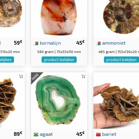
€
€
d
59
kornalijn
45
ammoniet
0x170x20 mm
580 gram | 75x55x110 mm
465 gram | 155x130x20
ekijken
product bekijken
product bekijken
NEW
€
€
89
agaat
45
bariet