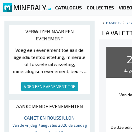
MINERALY.
CATALOGUS
COLLECTIES
VIDE
nl
DAGBOEK
20
VERWIJZEN NAAR EEN
LA VALET
EVENEMENT
Voeg een evenement toe aan de
agenda: tentoonstelling, minerale
of fossiele uitwisseling,
dag
mineralogisch evenement, beurs ...
VOEG EEN EVENEMENT TOE
Van de
AANKOMENDE EVENEMENTEN
CANET EN ROUSSILLON
Van de vrijdag 7 augustus 2026 de zondag
De 33e edit