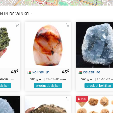
N IN DE WINKEL :
€
€
49
kornalijn
45
celestine
0x40x50 mm
580 gram | 75x55x110 mm
540 gram | 90x65x70
ekijken
product bekijken
product bekijken
PRO