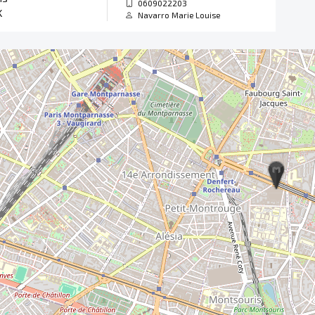
0609022203
K
Navarro Marie Louise