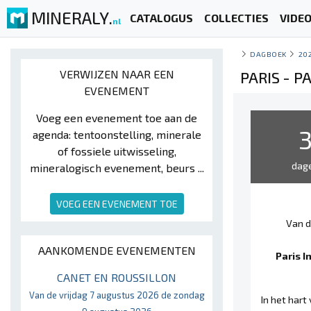
MINERALY.
CATALOGUS
COLLECTIES
VIDE
nl
DAGBOEK
20
VERWIJZEN NAAR EEN
PARIS - 
EVENEMENT
Voeg een evenement toe aan de
agenda: tentoonstelling, minerale
of fossiele uitwisseling,
dag
mineralogisch evenement, beurs ...
VOEG EEN EVENEMENT TOE
Van d
AANKOMENDE EVENEMENTEN
Paris I
CANET EN ROUSSILLON
Van de vrijdag 7 augustus 2026 de zondag
In het hart