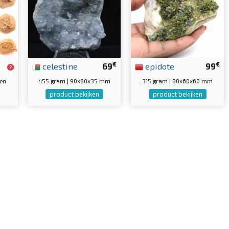
€
€
celestine
69
epidote
99
ten
455 gram | 90x80x35 mm
315 gram | 80x60x60 mm
product bekijken
product bekijken