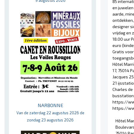
9 augustus 2026
85 interna
en juwelen
aarde, mine
ontdekken,
designer si
vrijdag en 
18.00 uur P
euro (kind
Gratis voor
toegangsbe
Hôtel Marr
17, 75014 Pa
Jacques 250
21 ijsstat
Charles de 
busstation
https://w
NARBONNE
https://ww
Van de zaterdag 22 augustus 2026 de
zondag 23 augustus 2026
Hôtel Mar
Boulevard
75014 Par