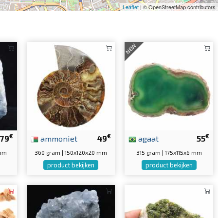
Leaflet
| © OpenStreetMap contributors
NEW
€
€
€
79
ammoniet
49
agaat
55
 mm
360 gram | 150x120x20 mm
315 gram | 175x115x6 mm
product bekijken
product bekijken