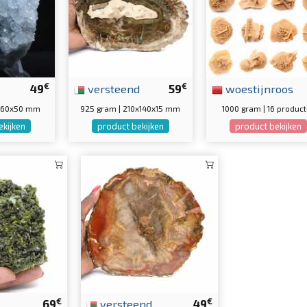
€
€
49
versteend
59
woestijnroos
0x60x50 mm
925 gram | 210x140x15 mm
1000 gram | 16 produc
ekijken
product bekijken
product bekijken
€
€
69
versteend
49