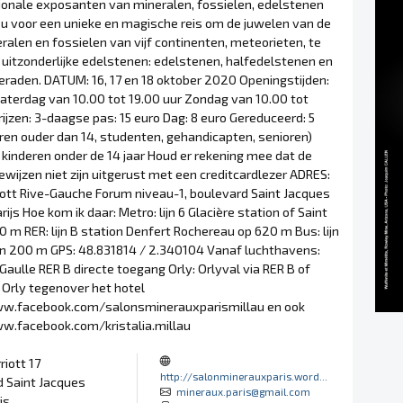
tionale exposanten van mineralen, fossielen, edelstenen
 u voor een unieke en magische reis om de juwelen van de
ralen en fossielen van vijf continenten, meteorieten, te
 uitzonderlijke edelstenen: edelstenen, halfedelstenen en
eraden. DATUM: 16, 17 en 18 oktober 2020 Openingstijden:
zaterdag van 10.00 tot 19.00 uur Zondag van 10.00 tot
rijzen: 3-daagse pas: 15 euro Dag: 8 euro Gereduceerd: 5
eren ouder dan 14, studenten, gehandicapten, senioren)
 kinderen onder de 14 jaar Houd er rekening mee dat de
wijzen niet zijn uitgerust met een creditcardlezer ADRES:
iott Rive-Gauche Forum niveau-1, boulevard Saint Jacques
rijs Hoe kom ik daar: Metro: lijn 6 Glacière station of Saint
 m RER: lijn B station Denfert Rochereau op 620 m Bus: lijn
ion 200 m GPS: 48.831814 / 2.340104 Vanaf luchthavens:
Gaulle RER B directe toegang Orly: Orlyval via RER B of
 Orly tegenover het hotel
ww.facebook.com/salonsminerauxparismillau en ook
w.facebook.com/kristalia.millau
riott 17
http://salonminerauxparis.word...
 Saint Jacques
mineraux.paris@gmail.com
is