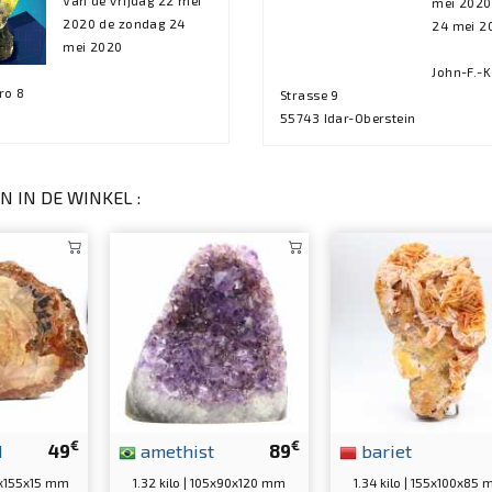
Van de vrijdag 22 mei
mei 2020
2020 de zondag 24
24 mei 2
mei 2020
John-F.-
ro 8
Strasse 9
55743 Idar-Oberstein
N IN DE WINKEL :
€
€
d
49
amethist
89
bariet
0x155x15 mm
1.32 kilo | 105x90x120 mm
1.34 kilo | 155x100x85