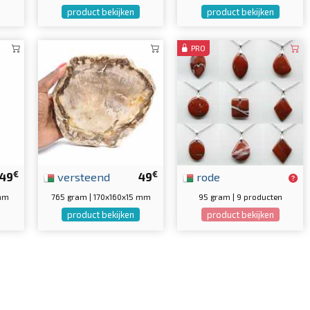
product bekijken
product bekijken
PRO
€
€
49
versteend
49
rode
 mm
765 gram | 170x160x15 mm
95 gram | 9 producten
product bekijken
product bekijken