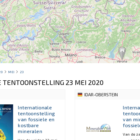
20
MEI
23
 TENTOONSTELLING 23 MEI 2020
IDAR-OBERSTEIN
Internationale
Interna
tentoonstelling
tentoo
van fossiele en
van mi
kostbare
fossie
mineralen
Van de z