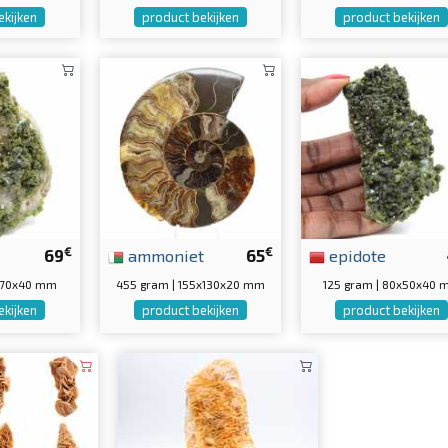
ekijken
product bekijken
product bekijken
€
€
69
ammoniet
65
epidote
0x70x40 mm
455 gram | 155x130x20 mm
125 gram | 80x50x40
ekijken
product bekijken
product bekijken