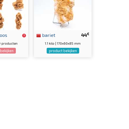
€
oos
bariet
44
9 producten
1.1 kilo | 170x60x85 mm
bekijken
product bekijken