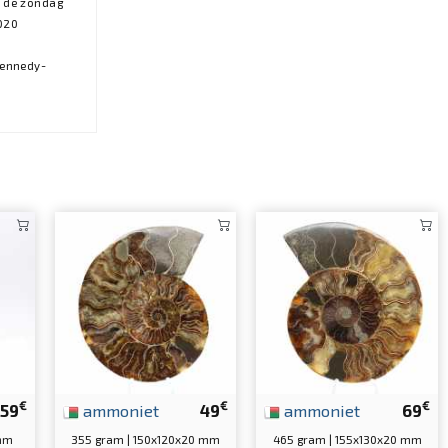
 de zondag
020
Kennedy-
€
€
€
59
ammoniet
49
ammoniet
69
 mm
355 gram | 150x120x20 mm
465 gram | 155x130x20 mm