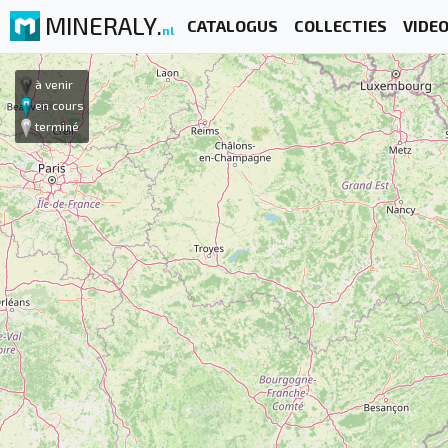
MINERALY.
CATALOGUS
COLLECTIES
VIDE
nl
à venir
en cours
terminé