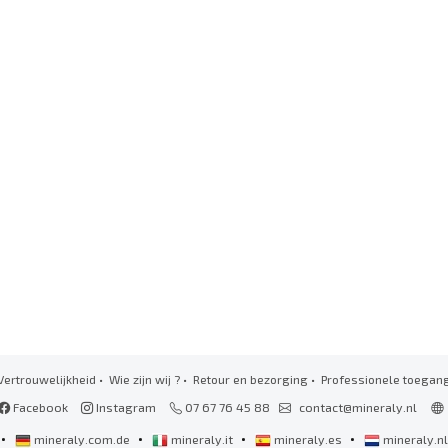
Vertrouwelijkheid
•
Wie zijn wij ?
•
Retour en bezorging
•
Professionele toegan
Facebook
Instagram
07 67 76 45 88
contact@mineraly.nl
•
•
•
•
mineraly.com.de
mineraly.it
mineraly.es
mineraly.n