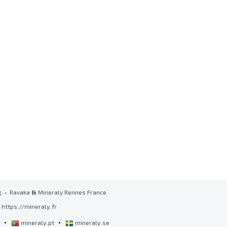
g
• Ravaka
&
Mineraly Rennes France
https://mineraly.fr
•
•
l
mineraly.pt
mineraly.se