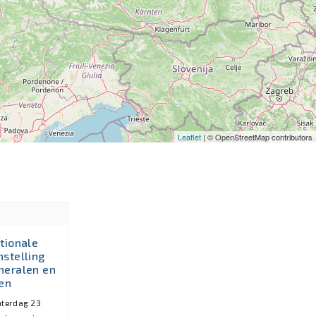
Leaflet
| © OpenStreetMap contributors
tionale
nstelling
neralen en
len
aterdag 23