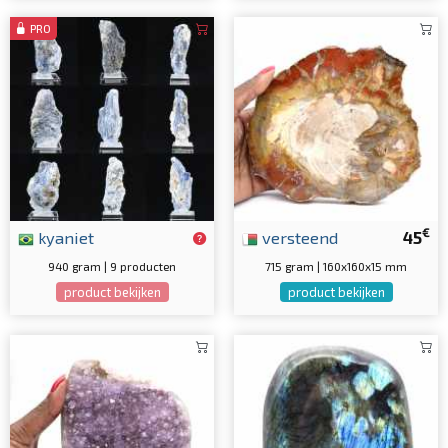
PRO
€
kyaniet
versteend
45
940 gram | 9 producten
715 gram | 160x160x15 mm
product bekijken
product bekijken