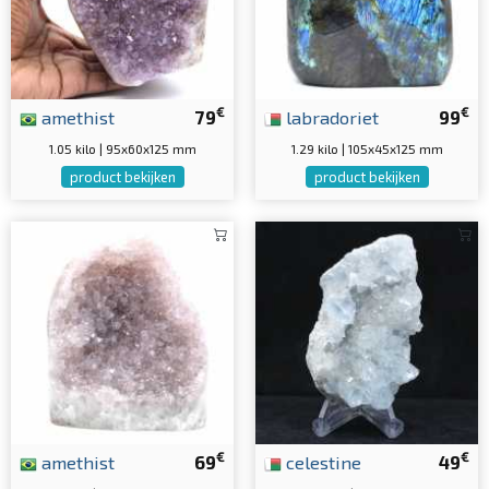
€
€
amethist
79
labradoriet
99
1.05 kilo | 95x60x125 mm
1.29 kilo | 105x45x125 mm
product bekijken
product bekijken
€
€
amethist
69
celestine
49