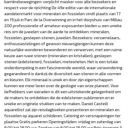
barrièrebewegingen: verplicht masker voor alle bezoekers en
respect voor de rijrichting De 49e editie van de internationale
aandelenmarkt voor mineralen en fossielen vindt plaats van 17
en 19 juli in Parc de la Overwinning en in het dorpshuis van Millau.
200 professionele of amateur-exposanten bieden u: een unieke
reis om de juwelen van de aarde te ontdekken: mineralen,
fossielen, geslepen stenen, juwelen. Bezoekers: verzamelaars,
enthousiastelingen of gewoon nieuwsgierigen kunnen deze
natuurlijke wonderen bewonderen en verwerven, met een ruime
keuze aan ruwe stenen (mineralen en kristallen), geslepen
stenen (edelstenen), fossielen, meteorieten. Het is een totale
onderdompeling in een fascinerende wereld, waar verwondering
gegarandeerd is dankzij de diversiteit aan stenen in alle vormen
en kleuren. Elk mineraal is uniek en door zijn eigenschappen
kunnen we meer leren over de geologie van onze planeet. Voor
liefhebbers van sieraden is dit een uitstekende gelegenheid om
de makers te ontdekken die de edelstenen sublimeren en er
unieke en originele stukken van te maken. Daniel Casteill
aquarellist zal zijn reisdagboeken presenteren en mineralen en
fossielen op aquarel schilderen. Catering en versnaperingen ter
plaatse Gratis parkeren Openingstijden: vrijdag en zaterdag van
9.00 tot 19.00 uur Zondag van 9.00 tot 18.00 uur Prijs: toegang 3