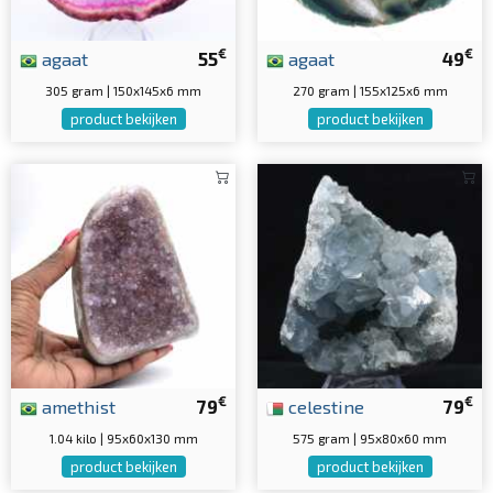
€
€
agaat
55
agaat
49
305 gram | 150x145x6 mm
270 gram | 155x125x6 mm
product bekijken
product bekijken
€
€
amethist
79
celestine
79
1.04 kilo | 95x60x130 mm
575 gram | 95x80x60 mm
product bekijken
product bekijken