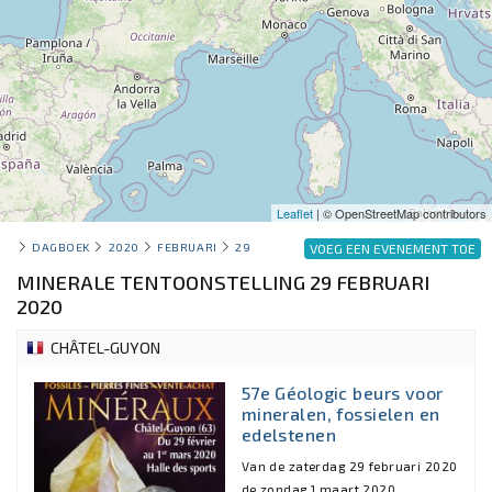
Leaflet
| © OpenStreetMap contributors
DAGBOEK
2020
FEBRUARI
29
VOEG EEN EVENEMENT TOE
MINERALE TENTOONSTELLING 29 FEBRUARI
2020
CHÂTEL-GUYON
57e Géologic beurs voor
mineralen, fossielen en
edelstenen
Van de zaterdag 29 februari 2020
de zondag 1 maart 2020