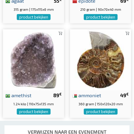
agaat
55
epidote
69
315 gram | 175x115x6 mm
210 gram | 90x70x40 mm
product bekijken
product bekijken
€
€
amethist
89
ammoniet
49
1.24 kilo | 110x75x135 mm
360 gram | 150x120x20 mm
product bekijken
product bekijken
VERWIJZEN NAAR EEN EVENEMENT