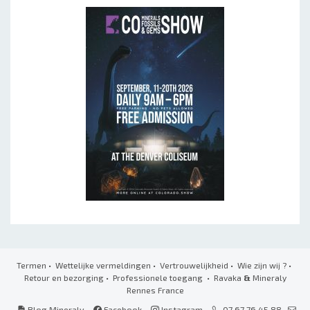
Termen
•
Wettelijke vermeldingen
•
Vertrouwelijkheid
•
Wie zijn wij ?
•
Retour en bezorging
•
Professionele toegang
• Ravaka
&
Mineraly
Rennes France
Blog Mineraly
Facebook
Instagram
07 67 76 45 88