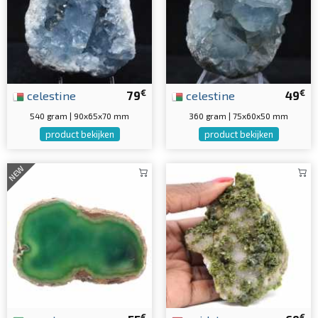
€
€
celestine
79
celestine
49
540 gram | 90x65x70 mm
360 gram | 75x60x50 mm
product bekijken
product bekijken
NEW
€
€