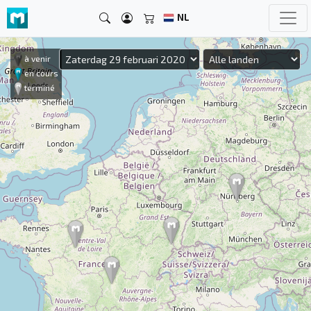
NL
à venir
en cours
terminé