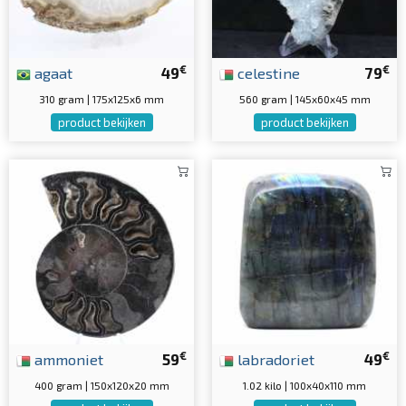
€
€
agaat
49
celestine
79
310 gram | 175x125x6 mm
560 gram | 145x60x45 mm
product bekijken
product bekijken
€
€
ammoniet
59
labradoriet
49
400 gram | 150x120x20 mm
1.02 kilo | 100x40x110 mm