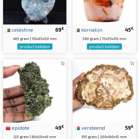
€
€
celestine
69
kornalijn
45
465 gram | 110x65x50 mm
580 gram | 75x55x110 mm
product bekijken
product bekijken
€
€
epidote
49
versteend
59
125 gram | 80x50x40 mm
915 gram | 200x160x15 mm