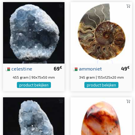
€
€
celestine
69
ammoniet
49
455 gram | 90x75x50 mm
345 gram | 155x125x20 mm
product bekijken
product bekijken