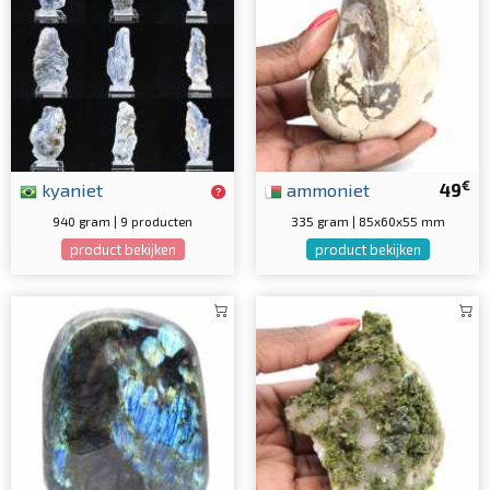
€
kyaniet
ammoniet
49
940 gram | 9 producten
335 gram | 85x60x55 mm
product bekijken
product bekijken