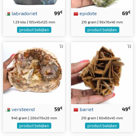
€
€
labradoriet
99
epidote
69
1.29 kilo | 105x45x125 mm
210 gram | 90x70x40 mm
product bekijken
product bekijken
€
€
versteend
59
bariet
49
940 gram | 200x170x20 mm
210 gram | 60x60x45 mm
product bekijken
product bekijken