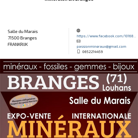
Salle du Marais
https://www.facebook.com/10168...
71500 Branges
FRANKRIJK
passionmineraux@gmail.com
0652214459