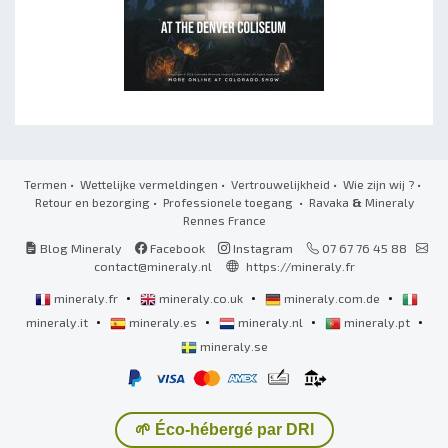
Termen
•
Wettelijke vermeldingen
•
Vertrouwelijkheid
•
Wie zijn wij ?
•
Retour en bezorging
•
Professionele toegang
• Ravaka
&
Mineraly
Rennes France
Blog Mineraly
Facebook
Instagram
07 67 76 45 88
contact@mineraly.nl
https://mineraly.fr
•
•
•
mineraly.fr
mineraly.co.uk
mineraly.com.de
•
•
•
•
mineraly.it
mineraly.es
mineraly.nl
mineraly.pt
mineraly.se
🌱 Éco-hébergé par DRI