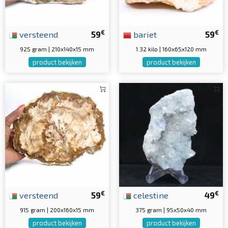
€
€
versteend
59
bariet
59
925 gram | 210x140x15 mm
1.32 kilo | 160x65x120 mm
product bekijken
product bekijken
€
€
versteend
59
celestine
49
915 gram | 200x160x15 mm
375 gram | 95x50x40 mm
product bekijken
product bekijken