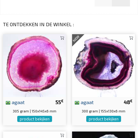
TE ONTDEKKEN IN DE WINKEL :
NEW
€
€
agaat
55
agaat
48
305 gram | 150x145x6 mm
300 gram | 155x130x6 mm
product bekijken
product bekijken