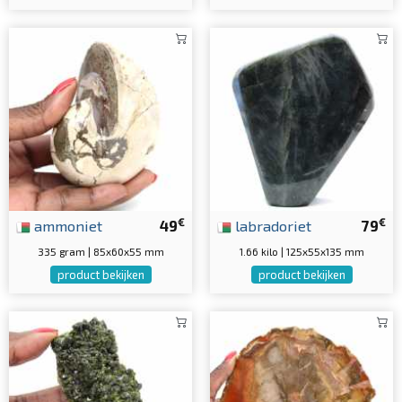
€
€
ammoniet
49
labradoriet
79
335 gram | 85x60x55 mm
1.66 kilo | 125x55x135 mm
product bekijken
product bekijken