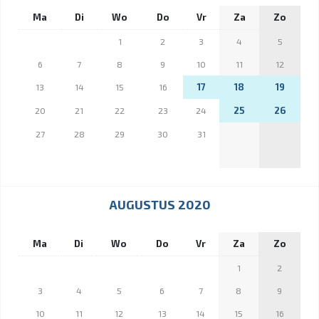
Ma
Di
Wo
Do
Vr
Za
Zo
1
2
3
4
5
6
7
8
9
10
11
12
17
18
19
13
14
15
16
25
26
20
21
22
23
24
27
28
29
30
31
AUGUSTUS 2020
Ma
Di
Wo
Do
Vr
Za
Zo
1
2
3
4
5
6
7
8
9
10
11
12
13
14
15
16