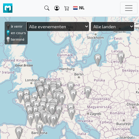
NL
à venir
en cours
terminé