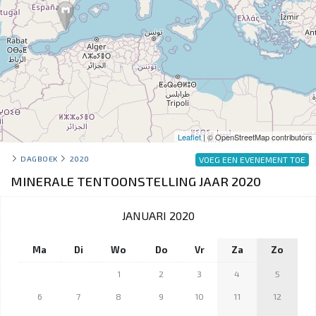
Leaflet
| © OpenStreetMap contributors
DAGBOEK
2020
VOEG EEN EVENEMENT TOE
MINERALE TENTOONSTELLING JAAR 2020
JANUARI 2020
Ma
Di
Wo
Do
Vr
Za
Zo
1
2
3
4
5
6
7
8
9
10
11
12