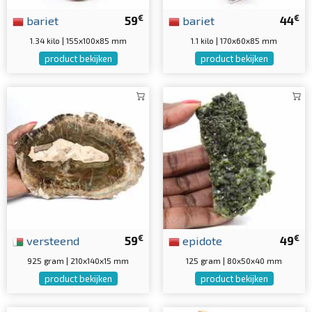
€
€
bariet
59
bariet
44
1.34 kilo | 155x100x85 mm
1.1 kilo | 170x60x85 mm
product bekijken
product bekijken
€
€
versteend
59
epidote
49
925 gram | 210x140x15 mm
125 gram | 80x50x40 mm
product bekijken
product bekijken