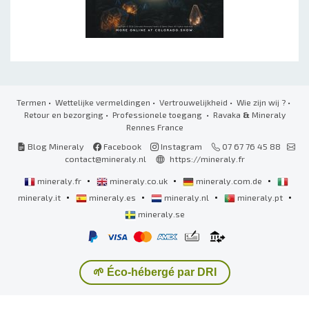
Termen
•
Wettelijke vermeldingen
•
Vertrouwelijkheid
•
Wie zijn wij ?
•
Retour en bezorging
•
Professionele toegang
• Ravaka
&
Mineraly
Rennes France
Blog Mineraly
Facebook
Instagram
07 67 76 45 88
contact@mineraly.nl
https://mineraly.fr
•
•
•
mineraly.fr
mineraly.co.uk
mineraly.com.de
•
•
•
•
mineraly.it
mineraly.es
mineraly.nl
mineraly.pt
mineraly.se
🌱 Éco-hébergé par DRI