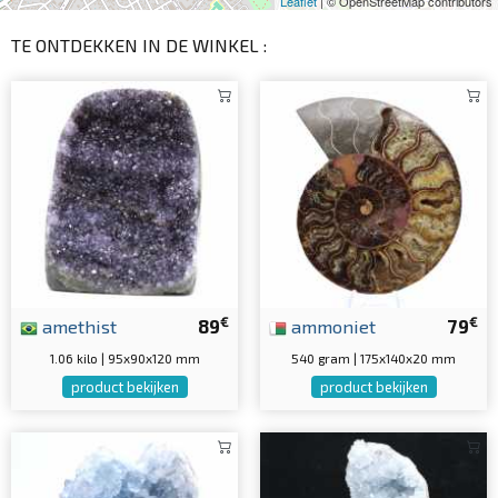
Leaflet
| © OpenStreetMap contributors
TE ONTDEKKEN IN DE WINKEL :
€
€
amethist
89
ammoniet
79
1.06 kilo | 95x90x120 mm
540 gram | 175x140x20 mm
product bekijken
product bekijken