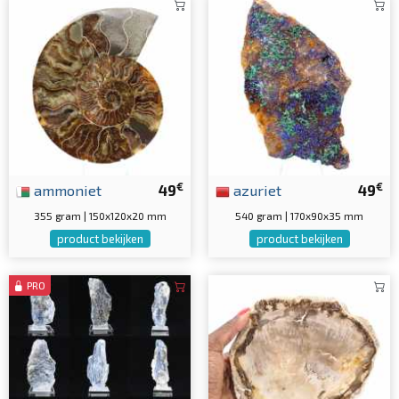
€
€
ammoniet
49
azuriet
49
355 gram | 150x120x20 mm
540 gram | 170x90x35 mm
product bekijken
product bekijken
PRO