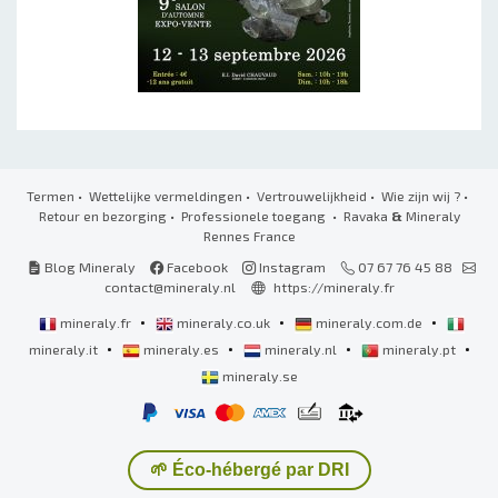
Termen
•
Wettelijke vermeldingen
•
Vertrouwelijkheid
•
Wie zijn wij ?
•
Retour en bezorging
•
Professionele toegang
• Ravaka
&
Mineraly
Rennes France
Blog Mineraly
Facebook
Instagram
07 67 76 45 88
contact@mineraly.nl
https://mineraly.fr
•
•
•
mineraly.fr
mineraly.co.uk
mineraly.com.de
•
•
•
•
mineraly.it
mineraly.es
mineraly.nl
mineraly.pt
mineraly.se
🌱 Éco-hébergé par DRI