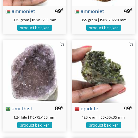
€
€
ammoniet
49
ammoniet
49
335 gram | 85x60x55 mm
355 gram | 150x120x20 mm
product bekijken
product bekijken
€
€
amethist
89
epidote
49
1.24 kilo | 110x75x135 mm
125 gram | 65x55x35 mm
product bekijken
product bekijken