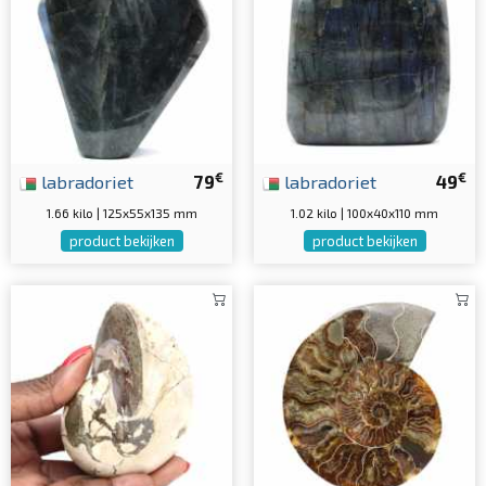
€
€
labradoriet
79
labradoriet
49
1.66 kilo | 125x55x135 mm
1.02 kilo | 100x40x110 mm
product bekijken
product bekijken