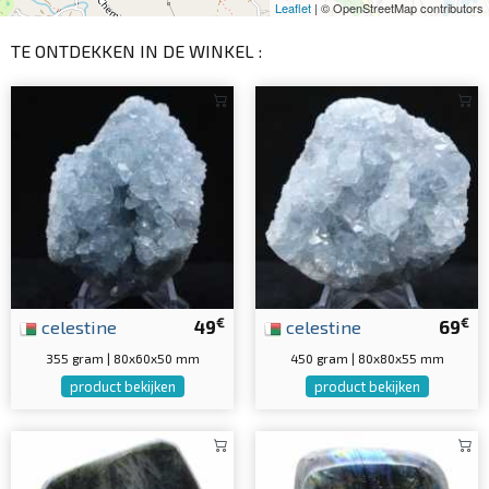
Leaflet
| © OpenStreetMap contributors
TE ONTDEKKEN IN DE WINKEL :
€
€
celestine
49
celestine
69
355 gram | 80x60x50 mm
450 gram | 80x80x55 mm
product bekijken
product bekijken