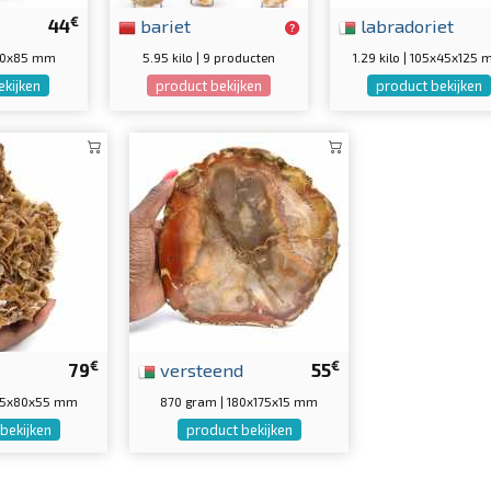
€
44
bariet
labradoriet
0x60x85 mm
5.95 kilo | 9 producten
1.29 kilo | 105x45x125
ekijken
product bekijken
product bekijken
€
€
79
versteend
55
135x80x55 mm
870 gram | 180x175x15 mm
bekijken
product bekijken