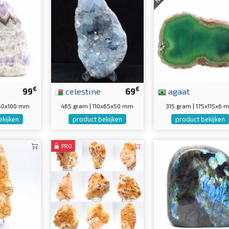
€
€
99
celestine
69
agaat
x150x100 mm
465 gram | 110x65x50 mm
315 gram | 175x115x6 
ekijken
product bekijken
product bekijken
PRO