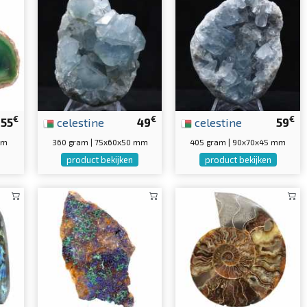
€
€
€
55
celestine
49
celestine
59
mm
360 gram | 75x60x50 mm
405 gram | 90x70x45 mm
product bekijken
product bekijken