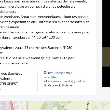
jke keuze aan mineralen en fossielen uit de hele wereld,
ale mineralogie en een schitterende selectie uit
de landen.
se vondsten. Amateurs, verzamelaars, u kunt uw passie
twintig exposanten die u informeren over de schatten en
an de aarde.
ier wilt hebben met het gezin: gratis workshops voor jong
rdag en zondag van 14.30 tot 17.30 uur.
lyvalente zaal - 13 chemin des Barrières 31780
st
js: € 2 het hele weekend geldig. Gratis -12 jaar.
 op onze website.
http://association-
 des Barrières
cristaldero...
yvalente
viviane.caccavelli@gmail.com
STELGINEST
Caccavelli Viviane
K