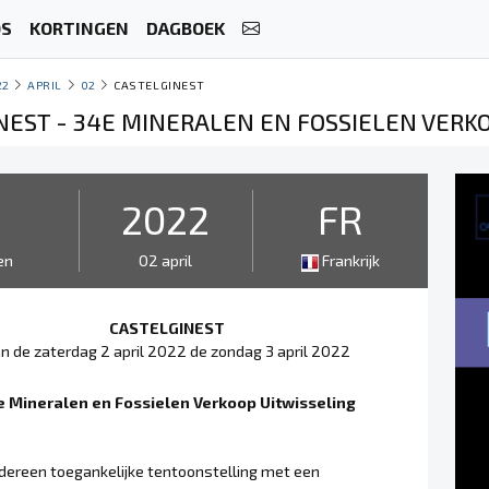
OS
KORTINGEN
DAGBOEK
22
APRIL
02
CASTELGINEST
NEST - 34E MINERALEN EN FOSSIELEN VERK
2
2022
FR
en
02 april
Frankrijk
CASTELGINEST
n de zaterdag 2 april 2022 de zondag 3 april 2022
e Mineralen en Fossielen Verkoop Uitwisseling
edereen toegankelijke tentoonstelling met een