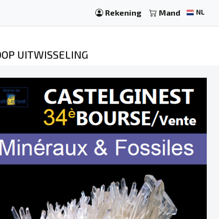
Rekening
Mand
NL
OOP UITWISSELING