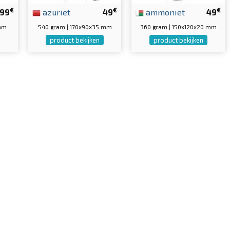
€
€
€
99
azuriet
49
ammoniet
49
 mm
540 gram | 170x90x35 mm
360 gram | 150x120x20 mm
product bekijken
product bekijken