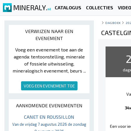
MINERALY.
CATALOGUS
COLLECTIES
VIDE
nl
DAGBOEK
20
VERWIJZEN NAAR EEN
CASTELGI
EVENEMENT
Voeg een evenement toe aan de
agenda: tentoonstelling, minerale
of fossiele uitwisseling,
dag
mineralogisch evenement, beurs ...
VOEG EEN EVENEMENT TOE
Va
AANKOMENDE EVENEMENTEN
34
CANET EN ROUSSILLON
Van de vrijdag 7 augustus 2026 de zondag
Een voor i